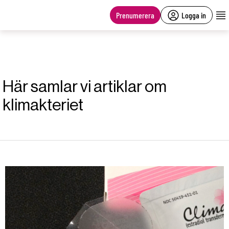
main
content
Prenumerera
Logga in
Här samlar vi artiklar om
klimakteriet