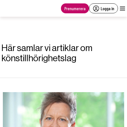
main
content
Prenumerera
Logga in
Här samlar vi artiklar om
könstillhörighetslag