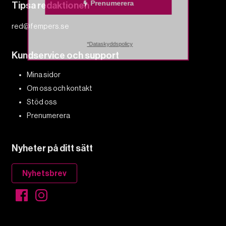
Prenumerera
Tipsa redaktionen
red@fempers.se
*Dataskyddspolicy
Kundservice och support
Mina sidor
Om oss och kontakt
Stöd oss
Prenumerera
Nyheter på ditt sätt
Nyhetsbrev