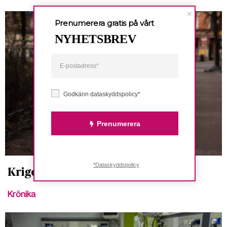
Prenumerera gratis på vårt
NYHETSBREV
Godkänn dataskyddspolicy*
Prenumerera
*Dataskyddspolicy
Kriget mot klimatet
Krönika