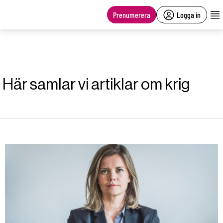
main
content
Prenumerera
Logga in
Här samlar vi artiklar om krig