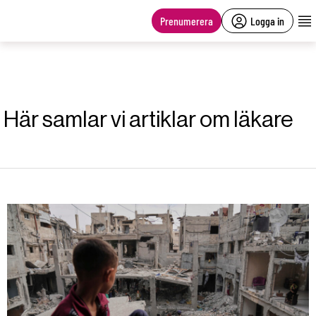
main
content
Prenumerera
Logga in
Här samlar vi artiklar om läkare