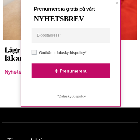
Prenumerera gratis på vårt
NYHETSBREV
Lägre risk för kvinnor att dö när
Godkänn dataskyddspolicy*
läkaren är kvinna
Prenumerera
Nyheter
*Dataskyddspolicy