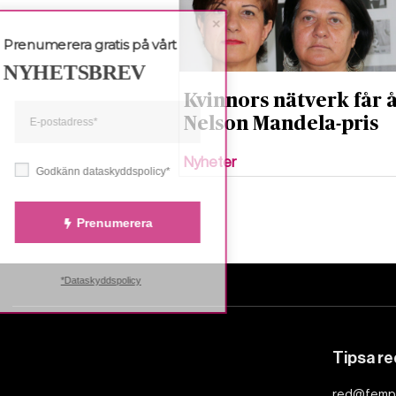
Prenumerera gratis på vårt
NYHETSBREV
Kvinnors nätverk får 
Nelson Mandela-pris
Nyheter
Godkänn dataskyddspolicy*
Prenumerera
*Dataskyddspolicy
Tipsa r
red@femp