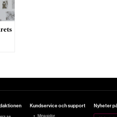
årets
edaktionen
Kundservice och support
Nyheter på 
Mina sidor
ers.se