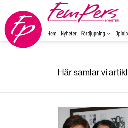
main
content
Hem
Nyheter
Fördjupning
Opini
Här samlar vi arti