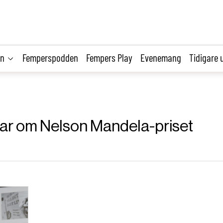
on
Femperspodden
Fempers Play
Evenemang
Tidigare 
klar om Nelson Mandela-priset