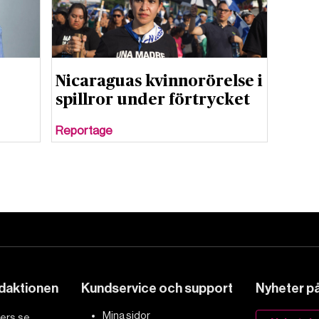
Nicaraguas kvinnorörelse i
spillror under förtrycket
Reportage
edaktionen
Kundservice och support
Nyheter på 
Mina sidor
ers.se