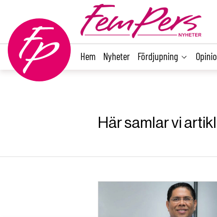
main
content
Hem
Nyheter
Fördjupning
Opini
Här samlar vi arti