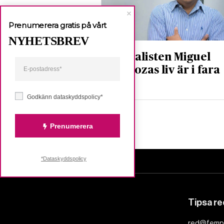
Prenumerera gratis på vårt
NYHETSBREV
Journalisten Miguel
Mendozas liv är i fara
Nyheter
Godkänn dataskyddspolicy*
Prenumerera
*Dataskyddspolicy
Tipsa r
red@femp