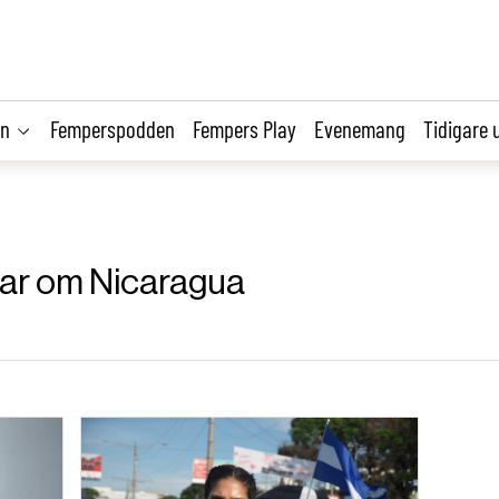
on
Femperspodden
Fempers Play
Evenemang
Tidigare 
klar om Nicaragua