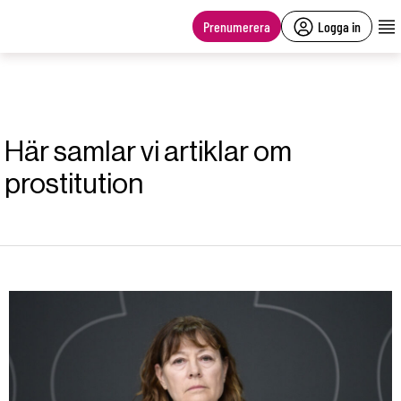
main
content
Prenumerera
Logga in
Här samlar vi artiklar om
prostitution