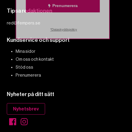
Prenumerera
Tipsa redaktionen
red@fempers.se
*Dataskyddspolicy
Kundservice och support
Mina sidor
Om oss och kontakt
Stöd oss
Prenumerera
Nyheter på ditt sätt
Nyhetsbrev