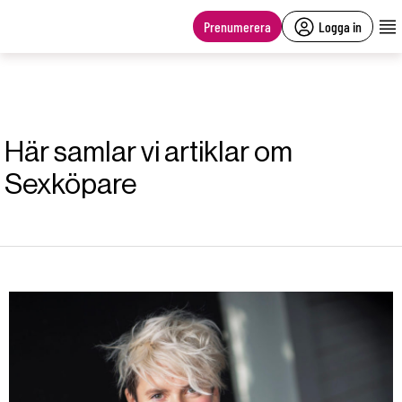
main
content
Prenumerera
Logga in
Här samlar vi artiklar om
Sexköpare