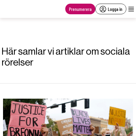
main
content
Prenumerera
Logga in
Här samlar vi artiklar om sociala
rörelser