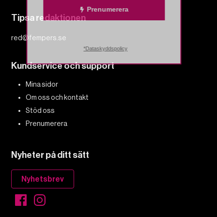
Prenumerera
Tipsa redaktionen
red@fempers.se
*Dataskyddspolicy
Kundservice och support
Mina sidor
Om oss och kontakt
Stöd oss
Prenumerera
Nyheter på ditt sätt
Nyhetsbrev