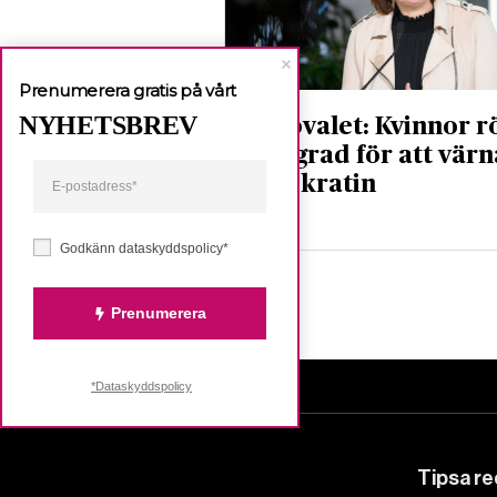
Prenumerera gratis på vårt
NYHETSBREV
Kyrkovalet: Kvinnor r
i hög grad för att värn
demokratin
Nyheter
Godkänn dataskyddspolicy*
Prenumerera
*Dataskyddspolicy
Tipsa r