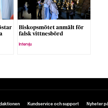
östar
Biskopsmötet anmält för
a
falsk vittnesbörd
Intervju
edaktionen
Kundservice och support
Nyheter på 