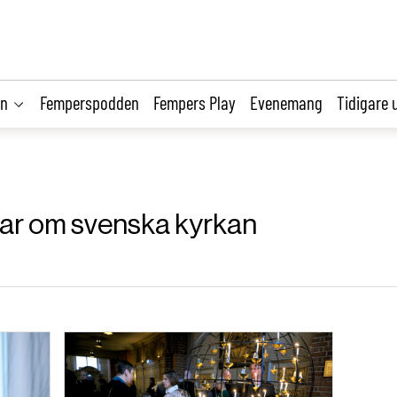
on
Femperspodden
Fempers Play
Evenemang
Tidigare 
klar om svenska kyrkan