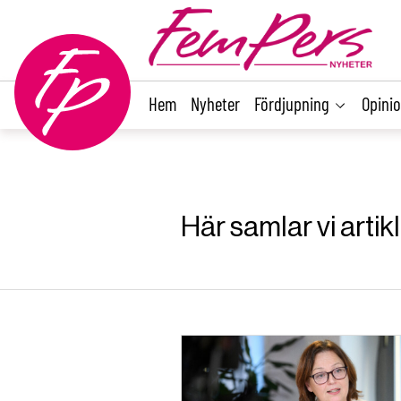
main
content
Hem
Nyheter
Fördjupning
Opini
Här samlar vi arti