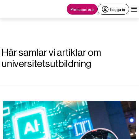
main
content
Prenumerera
Logga in
Här samlar vi artiklar om
universitetsutbildning