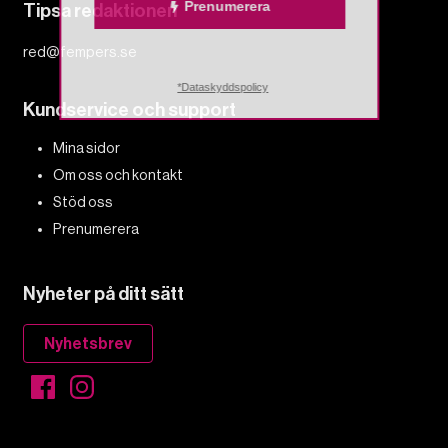
Prenumerera
Tipsa redaktionen
red@fempers.se
*Dataskyddspolicy
Kundservice och support
Mina sidor
Om oss och kontakt
Stöd oss
Prenumerera
Nyheter på ditt sätt
Nyhetsbrev