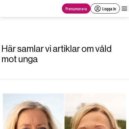
main
content
Prenumerera
Logga in
Här samlar vi artiklar om våld
mot unga