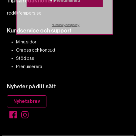
Tipsa redaktionen
Prenumerera
red@fempers.se
*Dataskyddspolicy
Kundservice och support
Mina sidor
Om oss och kontakt
Stöd oss
Prenumerera
Nyheter på ditt sätt
Nyhetsbrev