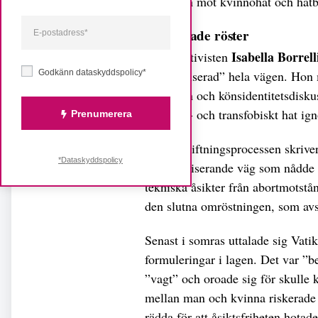
utan även mot kvinnohat och hatb
Ignorerade röster
Isabella Borrell
Hbtqi-aktivisten
Godkänn dataskyddspolicy*
”ideologiserad” hela vägen. Hon 
på skolan och könsidentitetsdisk
av homo- och transfobiskt hat ign
Prenumerera
Om lagstiftningsprocessen skrive
*Dataskyddspolicy
avhumaniserande väg som nådde 
tekniska åsikter från abortmotstå
den slutna omröstningen, som avsl
Senast i somras uttalade sig Vati
formuleringar i lagen. Det var ”b
”vagt” och oroade sig för skulle k
mellan man och kvinna riskerade 
rädda för att åsiktsfriheten hotade