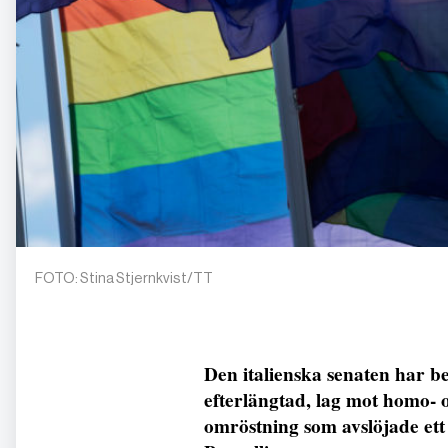
FOTO: Stina Stjernkvist/TT
Den italienska senaten har be
efterlängtad, lag mot homo- o
omröstning som avslöjade ett f