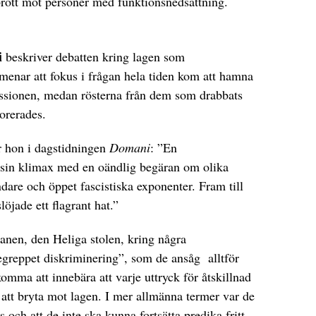
rott mot personer med funktionsnedsättning.
i
beskriver debatten kring lagen som
menar att fokus i frågan hela tiden kom att hamna
ussionen, medan rösterna från dem som drabbats
orerades.
r hon i dagstidningen
Domani
: ”En
sin klimax med en oändlig begäran om olika
ndare och öppet fascistiska exponenter. Fram till
öjade ett flagrant hat.”
kanen, den Heliga stolen, kring några
egreppet diskriminering”, som de ansåg alltför
omma att innebära att varje uttryck för åtskillnad
att bryta mot lagen. I mer allmänna termer var de
s och att de inte ska kunna fortsätta predika fritt.