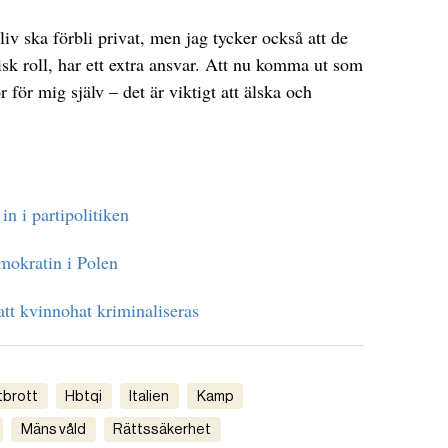
liv ska förbli privat, men jag tycker också att de
tisk roll, har ett extra ansvar. Att nu komma ut som
 för mig själv – det är viktigt att älska och
in i partipolitiken
mokratin i Polen
r att kvinnohat kriminaliseras
atbrott
hbtqi
italien
kamp
mäns våld
rättssäkerhet