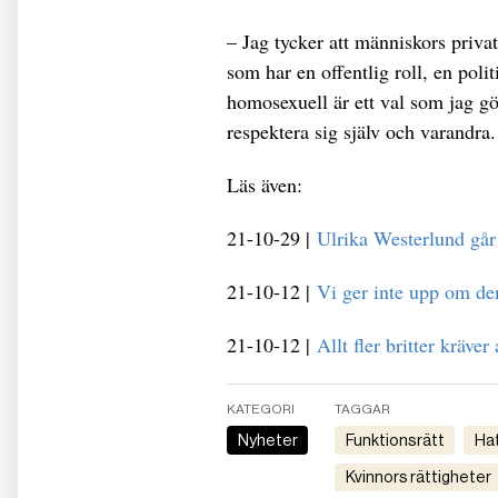
– Jag tycker att människors privat
som har en offentlig roll, en poli
homosexuell är ett val som jag gör
respektera sig själv och varandra.
Läs även:
21-10-29 |
Ulrika Westerlund går 
21-10-12 |
Vi ger inte upp om de
21-10-12 |
Allt fler britter kräve
KATEGORI
TAGGAR
Nyheter
funktionsrätt
h
kvinnors rättigheter