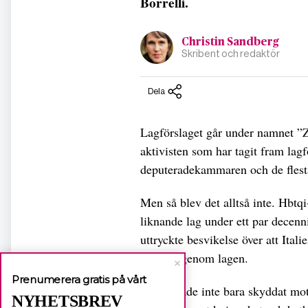
Borrelli.
Christin Sandberg
Skribent och redaktör
Dela
Lagförslaget går under namnet ”Za
aktivisten som har tagit fram lag
deputeradekammaren och de flesta 
Men så blev det alltså inte. Hbtq
liknande lag under ett par decenn
uttryckte besvikelse över att Itali
klubba igenom lagen.
Prenumerera gratis på vårt
Lagen hade inte bara skyddat mot
NYHETSBREV