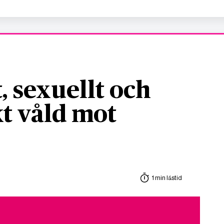
, sexuellt och
t våld mot
1 min lästid