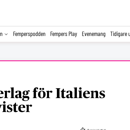
on
Femperspodden
Fempers Play
Evenemang
Tidigare 
rlag för Italiens
vister