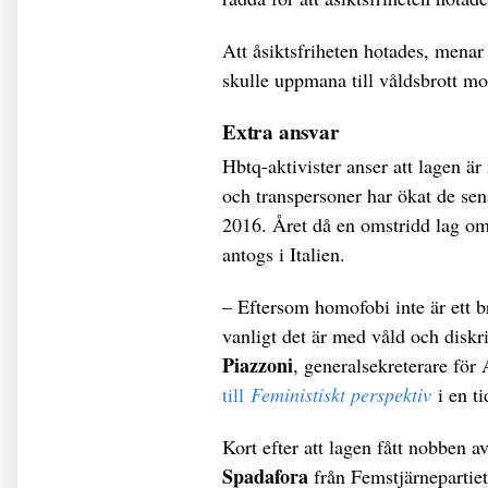
Att åsiktsfriheten hotades, menar 
skulle uppmana till våldsbrott mo
Extra ansvar
Hbtq-aktivister anser att lagen 
och transpersoner har ökat de sen
2016. Året då en omstridd lag om 
antogs i Italien.
– Eftersom homofobi inte är ett bro
vanligt det är med våld och disk
Piazzoni
, generalsekreterare för 
till
Feministiskt perspektiv
i en ti
Kort efter att lagen fått nobben a
Spadafora
från Femstjärnepartiet,