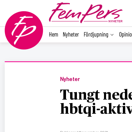
main
content
Hem
Nyheter
Fördjupning
Opini
Nyheter
Tungt nede
hbtqi-akti