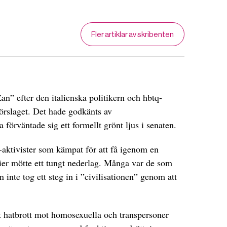
Fler artiklar av skribenten
n” efter den italienska politikern och hbtq-
förslaget. Det hade godkänts av
förväntade sig ett formellt grönt ljus i senaten.
i-aktivister som kämpat för att få igenom en
ier mötte ett tungt nederlag. Många var de som
en inte tog ett steg in i ”civilisationen” genom att
 hatbrott mot homosexuella och transpersoner