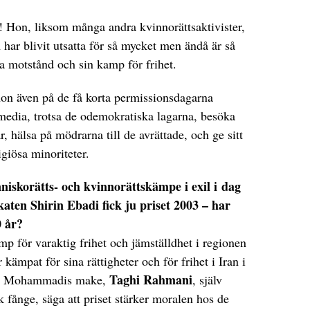
! Hon, liksom många andra kvinnorättsaktivister,
 har blivit utsatta för så mycket men ändå är så
ga motstånd och sin kamp för frihet.
on även på de få korta permissionsdagarna
media, trotsa de odemokratiska lagarna, besöka
r, hälsa på mödrarna till de avrättade, och ge sitt
ligiösa minoriteter.
skorätts- och kvinnorättskämpe i exil i dag
aten Shirin Ebadi fick ju priset 2003 – har
0 år?
mp för varaktig frihet och jämställdhet i regionen
kämpat för sina rättigheter och för frihet i Iran i
Taghi Rahmani
jag Mohammadis make,
, själv
sk fånge, säga att priset stärker moralen hos de