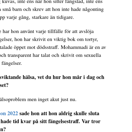
 kuvas, inte ens när hon sitter fängslad, inte ens
a små barn och skrev att hon inte hade någonting
upp varje gång, starkare än tidigare.
har hon använt varje tillfälle för att avslöja
elser, hon har skrivit en viktig bok om tortyr,
m talade öppet mot dödsstraff. Mohammadi är en av
ch transparent har talat och skrivit om sexuella
 fängelser.
sviktande hälsa, vet du hur hon mår i dag och
set?
hälsoproblem men inget akut just nu.
ion 2022
sade hon att hon aldrig skulle sluta
hade tid kvar på sitt fängelsestraff. Var tror
ån?