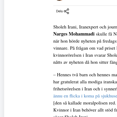
Dela
Sholeh Irani, Iranexpert och journ
Narges Mohammadi
skulle få N
när hon hörde nyheten på fredags
vinnare. På frågan om vad prise
kvinnorörelsen i Iran svarar Sho
nåtts av nyheten då hon sitter fän
– Hennes två barn och hennes make
har gratulerat alla modiga iransk
frihetsrörelsen i Iran och i syn
ännu en flicka i koma på sjukhuse
[den så kallade moralpolisen red.
Kvinnor i Iran behöver allt stöd f
säger Sholeh Irani.