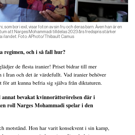
 bor i exil, visar foton av sin fru och deras barn. Även han är en
aktum att Narges Mohammadi tilldelas 2023 års fredspris stärker
a i landet. Foto: APhoto/Thibault Camus
a regimen, och i så fall hur?
ädjer de flesta iranier! Priset bidrar till mer
 Iran och det är värdefullt. Vad iranier behöver
 för att kunna befria sig själva från diktaturen.
 annat bevakat kvinnorättsrörelsen där i
ken roll Narges Mohammadi spelar i den
h motstånd. Hon har varit konsekvent i sin kamp,