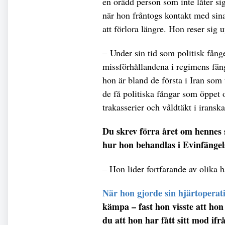
en orädd person som inte låter sig
när hon fråntogs kontakt med sin
att förlora längre. Hon reser sig 
– Under sin tid som politisk fånge 
missförhållandena i regimens fäng
hon är bland de första i Iran so
de få politiska fångar som öppet o
trakasserier och våldtäkt i iranska
Du skrev förra året om hennes 
hur hon behandlas i Evinfängel
– Hon lider fortfarande av olika 
När hon gjorde sin hjärtoperat
kämpa – fast hon visste att hon 
du att hon har fått sitt mod ifr