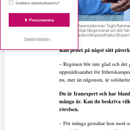
Godkänn dataskyddspolicy*
Prenumerera
Narges Mohammadis man Taghi Rahmani, som
tidigare politisk fånge menar att det f
moralen hos de många politiska fångarn
*Dataskyddspolicy
Kan priset på något sätt påverk
– Regimen blir inte glad och det gl
uppmärksamhet för frihetskampen i
nu, mer än någonsin, är solidaritet
Du är Iranexpert och har bland
många år. Kan du beskriva vil
rörelsen.
– För många gestaltar hon mod oc