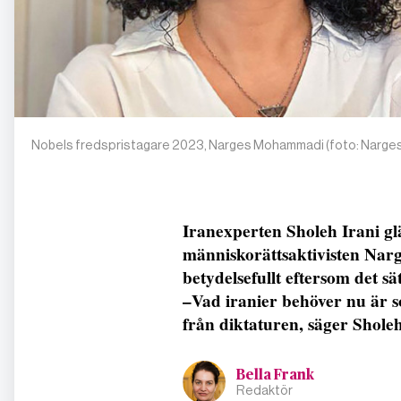
Nobels fredspristagare 2023, Narges Mohammadi (foto: Narges M
Iranexperten Sholeh Irani gläd
människorättsaktivisten Nar
betydelsefullt eftersom det sä
–Vad iranier behöver nu är sol
från diktaturen, säger Sholeh
Bella Frank
Redaktör