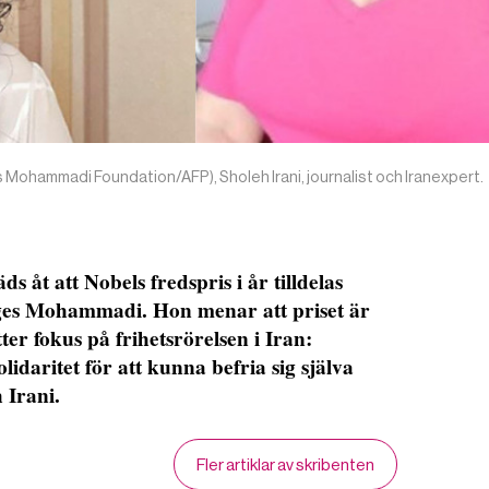
ohammadi Foundation/AFP), Sholeh Irani, journalist och Iranexpert.
s åt att Nobels fredspris i år tilldelas
ges Mohammadi. Hon menar att priset är
tter fokus på frihetsrörelsen i Iran:
idaritet för att kunna befria sig själva
 Irani.
Fler artiklar av skribenten