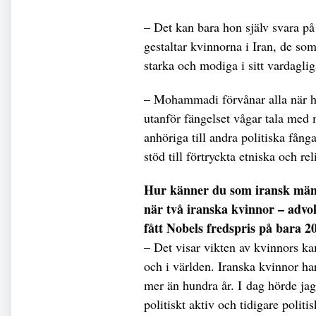
– Det kan bara hon själv svara på
gestaltar kvinnorna i Iran, de som
starka och modiga i sitt vardagli
– Mohammadi förvånar alla när h
utanför fängelset vågar tala med 
anhöriga till andra politiska fånga
stöd till förtryckta etniska och re
Hur känner du som iransk männi
när två iranska kvinnor – advok
fått Nobels fredspris på bara 2
– Det visar vikten av kvinnors ka
och i världen. Iranska kvinnor har 
mer än hundra år. I dag hörde 
politiskt aktiv och tidigare politi