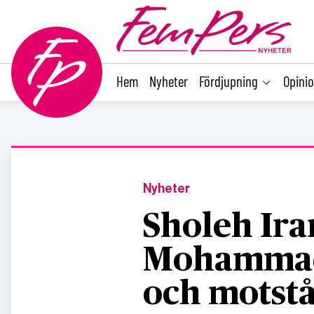
main
content
Hem
Nyheter
Fördjupning
Opini
Nyheter
Sholeh Ira
Mohammadi
och motst