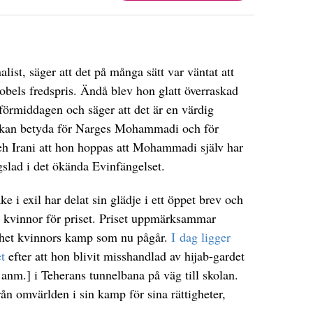
alist, säger att det på många sätt var väntat att
obels fredspris. Ändå blev hon glatt överraskad
förmiddagen och säger att det är en värdig
t kan betyda för Narges Mohammadi och för
leh Irani att hon hoppas att Mohammadi själv har
gslad i det ökända Evinfängelset.
 i exil har delat sin glädje i ett öppet brev och
a kvinnor för priset. Priset uppmärksammar
nerhet kvinnors kamp som nu pågår.
I dag ligger
t
efter att hon blivit misshandlad av hijab-gardet
 anm.] i Teherans tunnelbana på väg till skolan.
rån omvärlden i sin kamp för sina rättigheter,