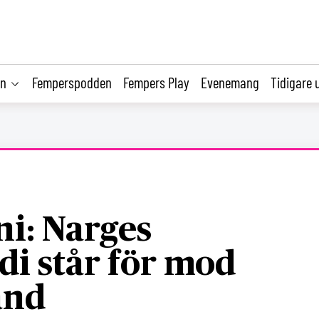
on
Femperspodden
Fempers Play
Evenemang
Tidigare 
ni: Narges
 står för mod
ånd