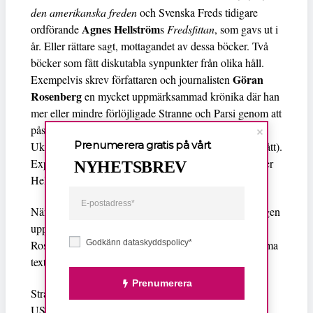
den amerikanska freden
och Svenska Freds tidigare
Agnes Hellström
ordförande
s
Fredsfittan
, som gavs ut i
år. Eller rättare sagt, mottagandet av dessa böcker. Två
böcker som fått diskutabla synpunkter från olika håll.
Göran
Exempelvis skrev författaren och journalisten
Rosenberg
en mycket uppmärksammad krönika där han
mer eller mindre förlöjligade Stranne och Parsi genom att
påstå att dessa två hävdar att Rysslands invasion i
Prenumerera gratis på vårt
Ukraina beror på USA (vilket de aldrig någonsin påstått).
Linda Jerneck
Expressens ledarskribent
raljerade över
NYHETSBREV
Hellström och beskyllde henne för självömkan.
När jag själv läste dessa böcker, för att bilda mig en egen
uppfattning var det något helt annat än det som
Godkänn dataskyddspolicy*
Rosenberg och Jerneck skrev om. Har vi ens läst samma
texter, undrar jag?
Prenumerera
Strannes och Parsis bok är en ingående presentation i
USA:s krigförande utrikespolitik sedan andra