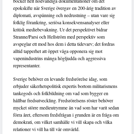
böcker helt nödvändiga dokumentationer om det
epokskifte när Sverige övergav en 200-årig tradition av
diplomati, avspänning och nedrustning – utan vare sig
folklig förankring, seriösa konsekvensanalyser eller
kritisk mediebevakning. Ur det perspektivet bidrar
Stranne/Parsi och Hellström med perspektiv som
avspeglar ett mod hos dem i detta tidevarv; det fordras
alltid tapperhet att öppet våga opponera sig mot
vapenindustrins många högljudda och aggressiva
representanter.
Sverige behöver en levande fredsrörelse idag, som
erbjuder säkerhetspolitisk expertis bortom militarismens
tankegods och folkbildning om vad som bygger en
hållbar fredsutveckling. Fredsrörelsens röster behöver
mycket större medieutrymme än vad som har varit sedan
förra året, eftersom fredsfrågan i grunden är en fråga om
demokrati, om vilket samhälle vi vill skapa och vilka
relationer vi vill ha till vår omvärld.