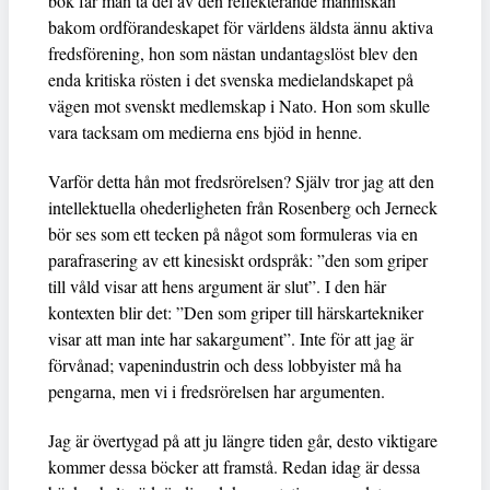
bok får man ta del av den reflekterande människan
bakom ordförandeskapet för världens äldsta ännu aktiva
fredsförening, hon som nästan undantagslöst blev den
enda kritiska rösten i det svenska medielandskapet på
vägen mot svenskt medlemskap i Nato. Hon som skulle
vara tacksam om medierna ens bjöd in henne.
Varför detta hån mot fredsrörelsen? Själv tror jag att den
intellektuella ohederligheten från Rosenberg och Jerneck
bör ses som ett tecken på något som formuleras via en
parafrasering av ett kinesiskt ordspråk: ”den som griper
till våld visar att hens argument är slut”. I den här
kontexten blir det: ”Den som griper till härskartekniker
visar att man inte har sakargument”. Inte för att jag är
förvånad; vapenindustrin och dess lobbyister må ha
pengarna, men vi i fredsrörelsen har argumenten.
Jag är övertygad på att ju längre tiden går, desto viktigare
kommer dessa böcker att framstå. Redan idag är dessa