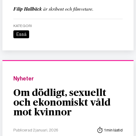
Filip Hallbäck
är skribent och filmvetare.
KATEGORI
Essä
Nyheter
Om dödligt, sexuellt
och ekonomiskt våld
mot kvinnor
Publicerad 2 januari, 2026
1 min lästid