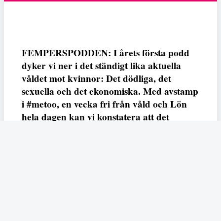
FEMPERSPODDEN: I årets första podd
dyker vi ner i det ständigt lika aktuella
våldet mot kvinnor: Det dödliga, det
sexuella och det ekonomiska. Med avstamp
i #metoo, en vecka fri från våld och Lön
hela dagen kan vi konstatera att det
varken saknas kunskap, data eller behov.
Vi efterlyser våldsprevention, ursäkter och
löneutjämnande åtgärder från såväl fack,
arbetsgivare och beslutsfattare.
Fempers
Fempers evenemang