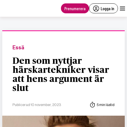
main
content
Prenumerera
Logga in
Essä
Den som nyttjar
härskartekniker visar
att hens argument är
slut
Publicerad 10 november, 2023
5 min lästid