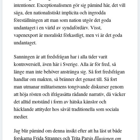
intentioner. Exceptionalismen gör sig påmind här, det vill
säga, den nationalistiskt implicita och ingrodda
föreställningen att man som nation utgör det goda
undantaget i en värld av syndafördärv. Visst,
vapenexport är moraliskt förkastligt, men vi är det goda
undantaget.
Sanningen är att fredsfrågan har i alla tider varit
kontroversiell, även här i Sverige. Alla är för fred, så
länge man inte behöver anstränga sig. Så fort fredsfrågan
handlar om makten, så bränner det genast till. Så fort
man utmanar militarismens tongivande diskurser genom
att höja rösten och ifrågasätta rådande narrativ, då väcker
det alltid motstånd i form av hätska känslor och
häcklande attityder hos såväl traditionella som sociala
medier.
Jag blir påmind om denna insikt efter att ha läst ut både
forskarna Frida Strannes och Trita Parsis
Illusionen om