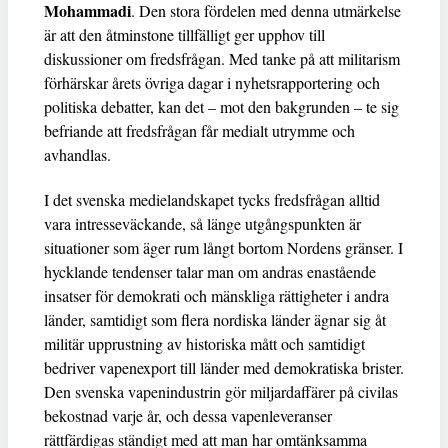
Mohammadi
. Den stora fördelen med denna utmärkelse
är att den åtminstone tillfälligt ger upphov till
diskussioner om fredsfrågan. Med tanke på att militarism
förhärskar årets övriga dagar i nyhetsrapportering och
politiska debatter, kan det – mot den bakgrunden – te sig
befriande att fredsfrågan får medialt utrymme och
avhandlas.
I det svenska medielandskapet tycks fredsfrågan alltid
vara intresseväckande, så länge utgångspunkten är
situationer som äger rum långt bortom Nordens gränser. I
hycklande tendenser talar man om andras enastående
insatser för demokrati och mänskliga rättigheter i andra
länder, samtidigt som flera nordiska länder ägnar sig åt
militär upprustning av historiska mått och samtidigt
bedriver vapenexport till länder med demokratiska brister.
Den svenska vapenindustrin gör miljardaffärer på civilas
bekostnad varje år, och dessa vapenleveranser
rättfärdigas ständigt med att man har omtänksamma