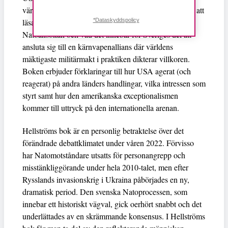
världskrigets slut. Det är en bok som är högst relevant att
*Dataskyddspolicy
läsa, med anledning av turerna kring Sveriges
Natoansökan och vad det innebär för Sveriges del att
ansluta sig till en kärnvapenallians där världens
mäktigaste militärmakt i praktiken dikterar villkoren.
Boken erbjuder förklaringar till hur USA agerat (och
reagerat) på andra länders handlingar, vilka intressen som
styrt samt hur den amerikanska exceptionalismen
kommer till uttryck på den internationella arenan.
Hellströms bok är en personlig betraktelse över det
förändrade debattklimatet under våren 2022. Förvisso
har Natomotståndare utsatts för personangrepp och
misstänkliggörande under hela 2010-talet, men efter
Rysslands invasionskrig i Ukraina påbörjades en ny,
dramatisk period. Den svenska Natoprocessen, som
innebar ett historiskt vägval, gick oerhört snabbt och det
underlättades av en skrämmande konsensus. I Hellströms