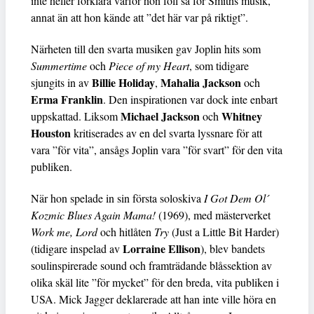
inte heller förklara varför hon föll så för Smiths musik,
annat än att hon kände att ”det här var på riktigt”.
Närheten till den svarta musiken gav Joplin hits som
Summertime
och
Piece of my Heart
, som tidigare
Billie Holiday
Mahalia Jackson
sjungits in av
,
och
Erma Franklin
. Den inspirationen var dock inte enbart
Michael Jackson
Whitney
uppskattad. Liksom
och
Houston
kritiserades av en del svarta lyssnare för att
vara ”för vita”, ansågs Joplin vara ”för svart” för den vita
publiken.
När hon spelade in sin första soloskiva
I Got Dem Ol´
Kozmic Blues Again Mama!
(1969), med mästerverket
Work me, Lord
och hitlåten
Try
(Just a Little Bit Harder)
Lorraine Ellison
(tidigare inspelad av
), blev bandets
soulinspirerade sound och framträdande blåssektion av
olika skäl lite ”för mycket” för den breda, vita publiken i
USA. Mick Jagger deklarerade att han inte ville höra en