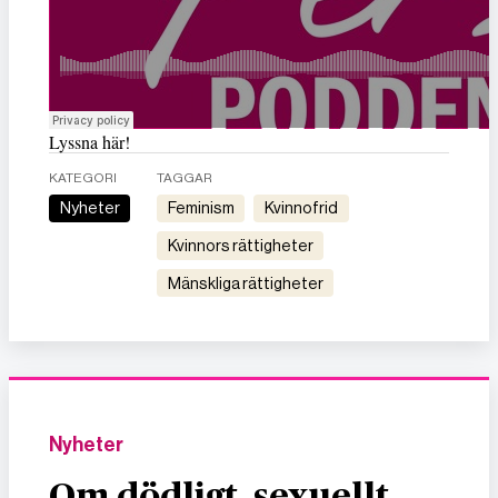
Lyssna här!
KATEGORI
TAGGAR
Nyheter
feminism
kvinnofrid
kvinnors rättigheter
mänskliga rättigheter
Nyheter
Om dödligt, sexuellt