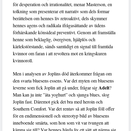
för desperation och irrationalitet, menar Masterson, en
tolkning som presenterar ett narrativ som dels formar
berättelsen om hennes liv retroaktivt, dels skymmer
hennes agens och radikala ifrågasättande av tidens
förhärskande könsideal preventivt. Genom att framställa
henne som beklaglig, övergiven, hjälplös och
kärlekstörstande, sänds samtidigt en signal till framtida
kvinnor om faran i att revoltera mot en kringskuren
kvinnoroll.
Men i analysen av Joplins död återkommer frågan om
den svarta bluesens essens. Var det myten om bluesens
Adelt
leverne som fick Joplin att gå under, frågar sig
?
Man kan ju inte ”äta yoghurt” och sjunga blues, slog
Joplin fast. Däremot gick det bra med heroin och
Southern Comfort. Var det rentav så att Joplin föll offer
för en endimensionell och stereotyp bild av bluesens
inneboende smärta, som hon som vit var tvungen att
kämpa sig till? Var hennes hårda liv ett sätt att närma sig