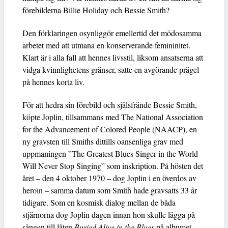
förebilderna Billie Holiday och Bessie Smith?
Den förklaringen osynliggör emellertid det mödosamma
arbetet med att utmana en konserverande femininitet.
Klart är i alla fall att hennes livsstil, liksom ansatserna att
vidga kvinnlighetens gränser, satte en avgörande prägel
på hennes korta liv.
För att hedra sin förebild och själsfrände Bessie Smith,
köpte Joplin, tillsammans med The National Association
for the Advancement of Colored People (NAACP), en
ny gravsten till Smiths dittills oansenliga grav med
uppmaningen ”The Greatest Blues Singer in the World
Will Never Stop Singing” som inskription. På hösten det
året – den 4 oktober 1970 – dog Joplin i en överdos av
heroin – samma datum som Smith hade gravsatts 33 år
tidigare. Som en kosmisk dialog mellan de båda
stjärnorna dog Joplin dagen innan hon skulle lägga på
sången till låten
Buried Alive in the Blues
på albumet