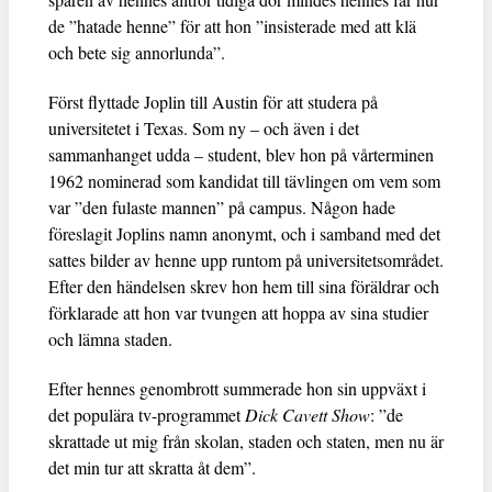
de ”hatade henne” för att hon ”insisterade med att klä
och bete sig annorlunda”.
Först flyttade Joplin till Austin för att studera på
universitetet i Texas. Som ny – och även i det
sammanhanget udda – student, blev hon på vårterminen
1962 nominerad som kandidat till tävlingen om vem som
var ”den fulaste mannen” på campus. Någon hade
föreslagit Joplins namn anonymt, och i samband med det
sattes bilder av henne upp runtom på universitetsområdet.
Efter den händelsen skrev hon hem till sina föräldrar och
förklarade att hon var tvungen att hoppa av sina studier
och lämna staden.
Efter hennes genombrott summerade hon sin uppväxt i
det populära tv-programmet
Dick Cavett Show
: ”de
skrattade ut mig från skolan, staden och staten, men nu är
det min tur att skratta åt dem”.