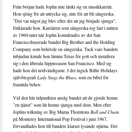
Från början hade Joplin inte tänkt sig en musikkarriär.
Hon sjöng för att uttrycka sig, inte för att bli sångerska.
”Det var något jag blev efter det att jag började sjunga”,
förklarade hon. Karriären som sångerska tog fart i mitten
av 1960-talet när Joplin kontaktades av det San
Franciscobaserade bandet Big Brother and the Holding
Company som behövde en sångerska. Tack vare bandets
inbjudan kunde hon lämna Texas för gott och installera
sig i den liberala hippieoasen San Francisco. Med sig
hade hon det nödvändigaste. I det ingick Billie Holidays
självbiografi
Lady Sings the Blues,
som en bibel för
framtida behov.
Vid den här tidpunkten ansåg bandet att de gjorde henne
”en tjänst” som lät henne sjunga med dem. Men efter
Joplins tolkning av Big Mama Thorntons
Ball and Chain
på Monterey International Pop Festival i juni 1967,
förvandlades hon till bandets klarast lysande stjärna. Det