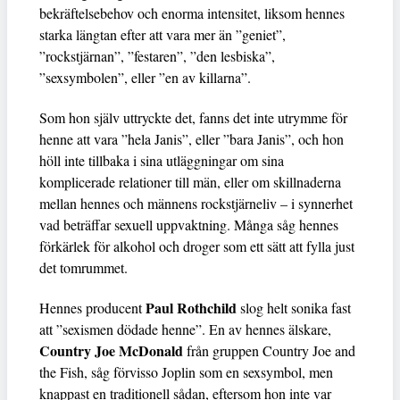
bekräftelsebehov och enorma intensitet, liksom hennes
starka längtan efter att vara mer än ”geniet”,
”rockstjärnan”, ”festaren”, ”den lesbiska”,
”sexsymbolen”, eller ”en av killarna”.
Som hon själv uttryckte det, fanns det inte utrymme för
henne att vara ”hela Janis”, eller ”bara Janis”, och hon
höll inte tillbaka i sina utläggningar om sina
komplicerade relationer till män, eller om skillnaderna
mellan hennes och männens rockstjärneliv – i synnerhet
vad beträffar sexuell uppvaktning. Många såg hennes
förkärlek för alkohol och droger som ett sätt att fylla just
det tomrummet.
Paul Rothchild
Hennes producent
slog helt sonika fast
att ”sexismen dödade henne”. En av hennes älskare,
Country Joe McDonald
från gruppen Country Joe and
the Fish, såg förvisso Joplin som en sexsymbol, men
knappast en traditionell sådan, eftersom hon inte var