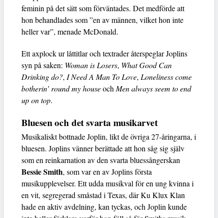
feminin på det sätt som förväntades. Det medförde att
hon behandlades som ”en av männen, vilket hon inte
heller var”, menade McDonald.
Ett axplock ur låttitlar och textrader återspeglar Joplins
syn på saken:
Woman is Losers
,
What Good Can
Drinking do?
,
I Need A Man To Love
,
Loneliness come
botherin’ round my house
och
Men always seem to end
up on top
.
Bluesen och det svarta musikarvet
Musikaliskt bottnade Joplin, likt de övriga 27-åringarna, i
bluesen. Joplins vänner berättade att hon såg sig själv
som en reinkarnation av den svarta bluessångerskan
Bessie Smith
, som var en av Joplins första
musikupplevelser. Ett udda musikval för en ung kvinna i
en vit, segregerad småstad i Texas, där Ku Klux Klan
hade en aktiv avdelning, kan tyckas, och Joplin kunde