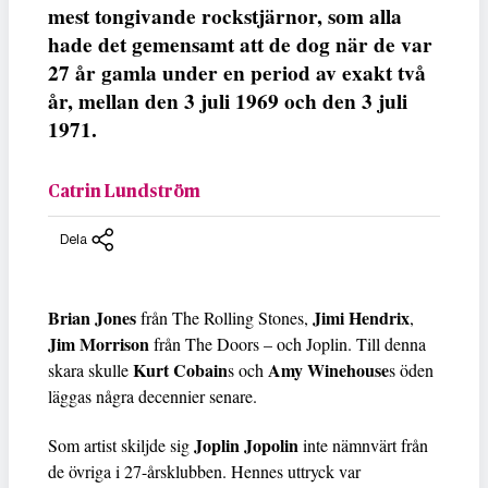
mest tongivande rockstjärnor, som alla
hade det gemensamt att de dog när de var
27 år gamla under en period av exakt två
år, mellan den 3 juli 1969 och den 3 juli
1971.
Catrin Lundström
Dela
Brian Jones
Jimi Hendrix
från The Rolling Stones,
,
Jim Morrison
från The Doors – och Joplin. Till denna
Kurt Cobain
Amy Winehouse
skara skulle
s och
s öden
läggas några decennier senare.
Joplin Jopolin
Som artist skiljde sig
inte nämnvärt från
de övriga i 27-årsklubben. Hennes uttryck var