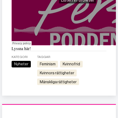
Lyssna här!
KATEGORI
TAGGAR
Nyheter
feminism
kvinnofrid
kvinnors rättigheter
mänskliga rättigheter