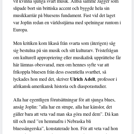
vit kvinna sjunga svart musik. Alltså samme Jagger som
slipade bort sin brittiska accent och byggde hela sin
musikkarriär på bluesens fundament. Fast vid det laget
var Joplin redan en världsstjärna med spelningar runtom i
Europa.
Men kritiken kom likaså från svarta som (återigen) såg
sig bestulna på sin musik och sitt kulturarv. Tvistefrågan
om kulturell appropriering eller musikalisk upprättelse får
här lämnas obesvarad, men om hennes syfte var att
frikoppla bluesen från dess essentiella svarthet, så
Ulrich Adelt
lyckades hon med det, skriver
, professor i
afrikansk-amerikansk historia och diasporastudier.
Alla har egentligen förutsättningar för att sjunga blues,
ansåg Joplin: ”alla har en strupe, alla har känslor, det
gäller bara att veta vad man ska göra med dem”. Då kan
till och med ”en hemmafru i Nebraska bli
bluessångerska”, konstaterade hon. För att veta vad hon