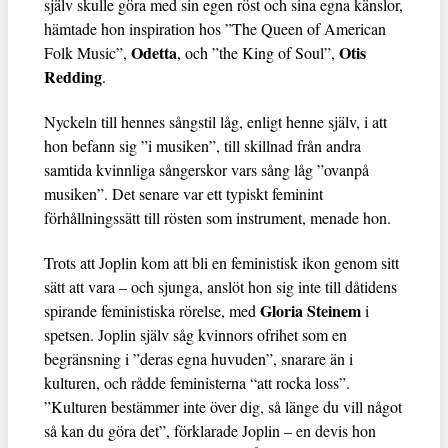
själv skulle göra med sin egen röst och sina egna känslor,
hämtade hon inspiration hos ”The Queen of American
Odetta
Otis
Folk Music”,
, och ”the King of Soul”,
Redding
.
Nyckeln till hennes sångstil låg, enligt henne själv, i att
hon befann sig ”i musiken”, till skillnad från andra
samtida kvinnliga sångerskor vars sång låg ”ovanpå
musiken”. Det senare var ett typiskt feminint
förhållningssätt till rösten som instrument, menade hon.
Trots att Joplin kom att bli en feministisk ikon genom sitt
sätt att vara – och sjunga, anslöt hon sig inte till dåtidens
Gloria Steinem
spirande feministiska rörelse, med
i
spetsen. Joplin själv såg kvinnors ofrihet som en
begränsning i ”deras egna huvuden”, snarare än i
kulturen, och rådde feministerna “att rocka loss”.
”Kulturen bestämmer inte över dig, så länge du vill något
så kan du göra det”, förklarade Joplin – en devis hon