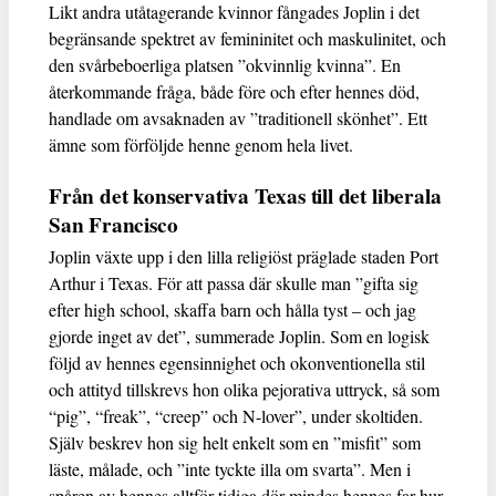
Likt andra utåtagerande kvinnor fångades Joplin i det
begränsande spektret av femininitet och maskulinitet, och
den svårbeboerliga platsen ”okvinnlig kvinna”. En
återkommande fråga, både före och efter hennes död,
handlade om avsaknaden av ”traditionell skönhet”. Ett
ämne som förföljde henne genom hela livet.
Från det konservativa Texas till det liberala
San Francisco
Joplin växte upp i den lilla religiöst präglade staden Port
Arthur i Texas. För att passa där skulle man ”gifta sig
efter high school, skaffa barn och hålla tyst – och jag
gjorde inget av det”, summerade Joplin. Som en logisk
följd av hennes egensinnighet och okonventionella stil
och attityd tillskrevs hon olika pejorativa uttryck, så som
“pig”, “freak”, “creep” och N-lover”, under skoltiden.
Själv beskrev hon sig helt enkelt som en ”misfit” som
läste, målade, och ”inte tyckte illa om svarta”. Men i
spåren av hennes alltför tidiga dör mindes hennes far hur