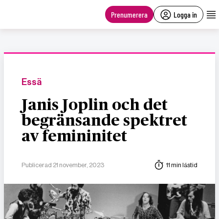
main
content
Prenumerera
Logga in
Essä
Janis Joplin och det
begränsande spektret
av femininitet
Publicerad 21 november, 2023
11 min lästid