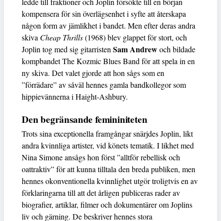
ledde till fraktioner och Joplin försökte till en början
kompensera för sin överlägsenhet i syfte att återskapa
någon form av jämlikhet i bandet. Men efter deras andra
skiva
Cheap Thrills
(1968) blev glappet för stort, och
Sam Andrew
Joplin tog med sig gitarristen
och bildade
kompbandet The Kozmic Blues Band för att spela in en
ny skiva. Det valet gjorde att hon sågs som en
”förrädare” av såväl hennes gamla bandkollegor som
hippievännerna i Haight-Ashbury.
Den begränsande femininiteten
Trots sina exceptionella framgångar snärjdes Joplin, likt
andra kvinnliga artister, vid könets tematik. I likhet med
Nina Simone ansågs hon först ”alltför rebellisk och
oattraktiv” för att kunna tilltala den breda publiken, men
hennes okonventionella kvinnlighet utgör troligtvis en av
förklaringarna till att det årligen publiceras rader av
biografier, artiklar, filmer och dokumentärer om Joplins
liv och gärning. De beskriver hennes stora