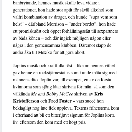
banbrytande, hennes musik skulle leva vidare i
generationer, hon hade stor aptit för såväl alkohol som
valfri kombination av droger, och kunde ”supa vem som
helst” – däribland Morrison – ”under bordet”, hon hade
ett promiskuöst och öppet förhållningssätt till sexpartners
av båda könen – och där ingick möjligen någon eller
några i den gemensamma klubben. Däremot slapp de
andra åka till Mexiko för att göra abort.
Joplins musik och kraftfulla röst – liksom hennes vithet –
gav henne en rockstjärnestatus som kunde mäta sig med
männens dito. Joplin var, till exempel, en av de första
kvinnorna som sjöng låtar skrivna för män, så som den
Kris
välkända
Me and Bobby McGee
skriven av
Kristofferson
Fred Foster
och
– vars succé hon
beklagligt nog inte fick uppleva. Textens frihetstema kom
i efterhand att bli ett bitterljuvt signum för Joplins korta
liv, eftersom den kom med ett högt pris.