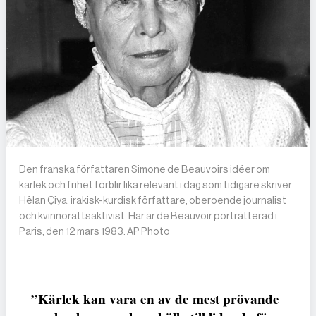
Den franska författaren Simone de Beauvoirs idéer om
kärlek och frihet förblir lika relevant i dag som tidigare skriver
Hêlan Çiya, irakisk-kurdisk författare, oberoende journalist
och kvinnorättsaktivist. Här är de Beauvoir porträtterad i
Paris, den 12 mars 1983. AP Photo
”Kärlek kan vara en av de mest prövande