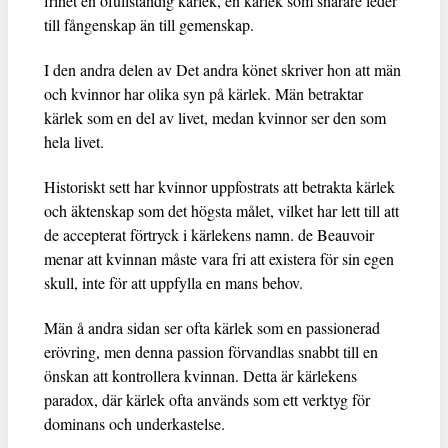
frihet en ofullständig kärlek, en kärlek som snarare leder
till fångenskap än till gemenskap.
I den andra delen av Det andra könet skriver hon att män
och kvinnor har olika syn på kärlek. Män betraktar
kärlek som en del av livet, medan kvinnor ser den som
hela livet.
Historiskt sett har kvinnor uppfostrats att betrakta kärlek
och äktenskap som det högsta målet, vilket har lett till att
de accepterat förtryck i kärlekens namn. de Beauvoir
menar att kvinnan måste vara fri att existera för sin egen
skull, inte för att uppfylla en mans behov.
Män å andra sidan ser ofta kärlek som en passionerad
erövring, men denna passion förvandlas snabbt till en
önskan att kontrollera kvinnan. Detta är kärlekens
paradox, där kärlek ofta används som ett verktyg för
dominans och underkastelse.