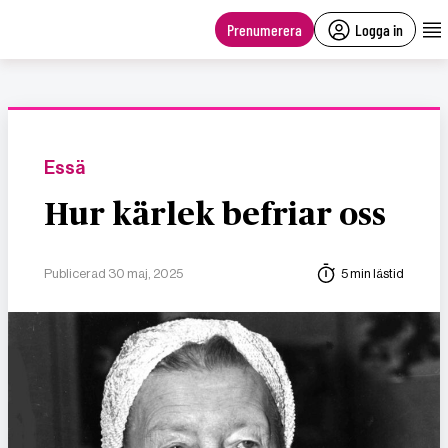
main
content
Prenumerera
Logga in
Essä
Hur kärlek befriar oss
Publicerad 30 maj, 2025
5 min lästid