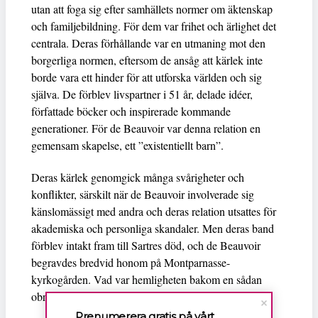
utan att foga sig efter samhällets normer om äktenskap
och familjebildning. För dem var frihet och ärlighet det
centrala. Deras förhållande var en utmaning mot den
borgerliga normen, eftersom de ansåg att kärlek inte
borde vara ett hinder för att utforska världen och sig
själva. De förblev livspartner i 51 år, delade idéer,
författade böcker och inspirerade kommande
generationer. För de Beauvoir var denna relation en
gemensam skapelse, ett ”existentiellt barn”.
Deras kärlek genomgick många svårigheter och
konflikter, särskilt när de Beauvoir involverade sig
känslomässigt med andra och deras relation utsattes för
akademiska och personliga skandaler. Men deras band
förblev intakt fram till Sartres död, och de Beauvoir
begravdes bredvid honom på Montparnasse-
kyrkogården. Vad var hemligheten bakom en sådan
obruten relation?
Prenumerera gratis på vårt