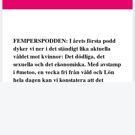
FEMPERSPODDEN: I årets första podd
dyker vi ner i det ständigt lika aktuella
våldet mot kvinnor: Det dödliga, det
sexuella och det ekonomiska. Med avstamp
i #metoo, en vecka fri från våld och Lön
hela dagen kan vi konstatera att det
varken saknas kunskap, data eller behov.
Vi efterlyser våldsprevention, ursäkter och
löneutjämnande åtgärder från såväl fack,
arbetsgivare och beslutsfattare.
Fempers
Fempers evenemang