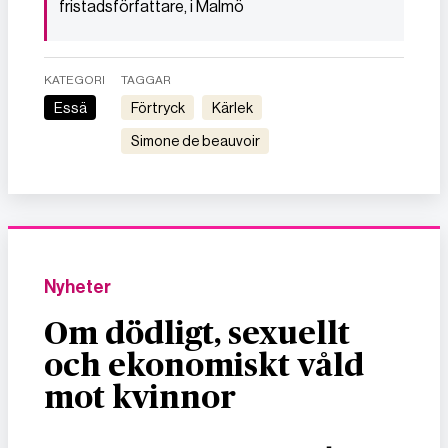
fristadsförfattare, i Malmö
KATEGORI
TAGGAR
Essä
förtryck
kärlek
simone de beauvoir
Nyheter
Om dödligt, sexuellt
och ekonomiskt våld
mot kvinnor