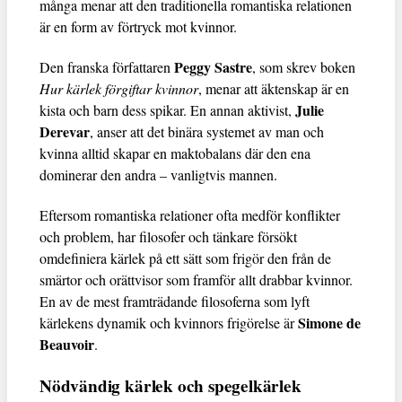
många menar att den traditionella romantiska relationen
är en form av förtryck mot kvinnor.
Peggy Sastre
Den franska författaren
, som skrev boken
Hur kärlek förgiftar kvinnor
, menar att äktenskap är en
Julie
kista och barn dess spikar. En annan aktivist,
Derevar
, anser att det binära systemet av man och
kvinna alltid skapar en maktobalans där den ena
dominerar den andra – vanligtvis mannen.
Eftersom romantiska relationer ofta medför konflikter
och problem, har filosofer och tänkare försökt
omdefiniera kärlek på ett sätt som frigör den från de
smärtor och orättvisor som framför allt drabbar kvinnor.
En av de mest framträdande filosoferna som lyft
Simone de
kärlekens dynamik och kvinnors frigörelse är
Beauvoir
.
Nödvändig kärlek och spegelkärlek