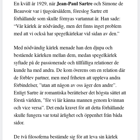
Jean-Paul Sartre
En kväll år 1929, när
och Simone de
Beauvoir var i tjugoårsåldern, föreslog Sartre ett
förhållande som skulle förnyas vartannat år. Han sade:
“Vår kärlek är nödvändig, men det finns inget problem
med att vi också har spegelkärlekar vid sidan av den.”
Med nödvändig kärlek menade han den djupa och
bestående kärleken mellan dem, medan spegelkärlek
syftade på de passionerade och tillfälliga relationer de
kunde ha med andra. De kom överens om en relation där
de förblev partner, men med friheten att uppleva andra
förbindelser, ”utan att någon av oss äger den andre”.
Enligt Sartre är romantiska berättelser det högsta sättet att
förstå världen, ”för vi lär känna mannen genom kvinnan
och vice versa”. Det enda kravet för att detta förhållande
skulle fungera var total ärlighet och öppenhet från båda
sidor.
De två filosoferna bestämde sig för att leva sin kärlek