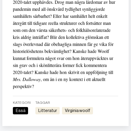
2020-talet upphävdes. Drog man några lärdomar av hur
pandemin med all önskvärd tydlighet synliggjorde
samhällets sårbarhet? Eller har samhället helt enkelt
återgått till tidigare reella strukturer och fortsätter man
som om den värsta säkerhets- och folkhälsorelaterade
kris aldrig inträffat? Blir den kollektiva glömskan ett
slags överlevnad där obehagliga minnen får ge vika för
historielöshetens bekvämlighet? Kanske hade Woolf
kunnat formulera något svar om hon återuppväcktes ur
sin grav och i skönlitterära former fick kommentera
2020-talet? Kanske hade hon skrivit en uppföljning till
Mrs. Dalloway
, om än i en ny kontext i ett aktuellt
perspektiv?
KATEGORI
TAGGAR
Essä
litteratur
virginia woolf