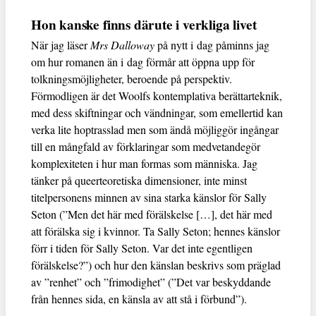
Hon kanske finns därute i verkliga livet
När jag läser
Mrs Dalloway
på nytt i dag påminns jag
om hur romanen än i dag förmår att öppna upp för
tolkningsmöjligheter, beroende på perspektiv.
Förmodligen är det Woolfs kontemplativa berättarteknik,
med dess skiftningar och vändningar, som emellertid kan
verka lite hoptrasslad men som ändå möjliggör ingångar
till en mångfald av förklaringar som medvetandegör
komplexiteten i hur man formas som människa. Jag
tänker på queerteoretiska dimensioner, inte minst
titelpersonens minnen av sina starka känslor för Sally
Seton (”Men det här med förälskelse […], det här med
att förälska sig i kvinnor. Ta Sally Seton; hennes känslor
förr i tiden för Sally Seton. Var det inte egentligen
förälskelse?”) och hur den känslan beskrivs som präglad
av ”renhet” och ”frimodighet” (”Det var beskyddande
från hennes sida, en känsla av att stå i förbund”).