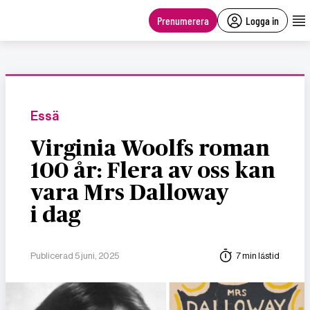
main
content
Prenumerera
Logga in
Essä
Virginia Woolfs roman
100 år: Flera av oss kan
vara Mrs Dalloway
i dag
Publicerad 5 juni, 2025
7 min lästid