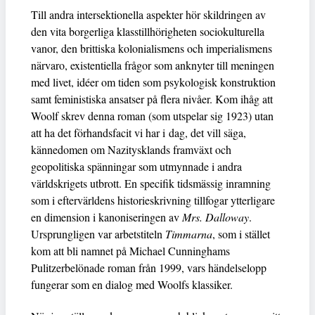
Till andra intersektionella aspekter hör skildringen av
den vita borgerliga klasstillhörigheten sociokulturella
vanor, den brittiska kolonialismens och imperialismens
närvaro, existentiella frågor som anknyter till meningen
med livet, idéer om tiden som psykologisk konstruktion
samt feministiska ansatser på flera nivåer. Kom ihåg att
Woolf skrev denna roman (som utspelar sig 1923) utan
att ha det förhandsfacit vi har i dag, det vill säga,
kännedomen om Nazitysklands framväxt och
geopolitiska spänningar som utmynnade i andra
världskrigets utbrott. En specifik tidsmässig inramning
som i eftervärldens historieskrivning tillfogar ytterligare
en dimension i kanoniseringen av
Mrs. Dalloway
.
Ursprungligen var arbetstiteln
Timmarna
, som i stället
kom att bli namnet på Michael Cunninghams
Pulitzerbelönade roman från 1999, vars händelselopp
fungerar som en dialog med Woolfs klassiker.