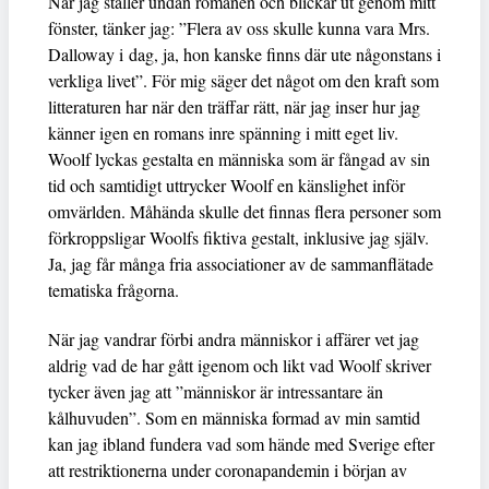
När jag ställer undan romanen och blickar ut genom mitt
fönster, tänker jag: ”Flera av oss skulle kunna vara Mrs.
Dalloway i dag, ja, hon kanske finns där ute någonstans i
verkliga livet”. För mig säger det något om den kraft som
litteraturen har när den träffar rätt, när jag inser hur jag
känner igen en romans inre spänning i mitt eget liv.
Woolf lyckas gestalta en människa som är fångad av sin
tid och samtidigt uttrycker Woolf en känslighet inför
omvärlden. Måhända skulle det finnas flera personer som
förkroppsligar Woolfs fiktiva gestalt, inklusive jag själv.
Ja, jag får många fria associationer av de sammanflätade
tematiska frågorna.
När jag vandrar förbi andra människor i affärer vet jag
aldrig vad de har gått igenom och likt vad Woolf skriver
tycker även jag att ”människor är intressantare än
kålhuvuden”. Som en människa formad av min samtid
kan jag ibland fundera vad som hände med Sverige efter
att restriktionerna under coronapandemin i början av