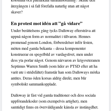
återgången i så fall förefalla naturlig utan att något
skaver?
En protest mot idén att ”gå vidare”
Under berättelsens gång tycks Dalloway eftersträva att
uppnå någon form av normalitet i tillvaron. Hennes
promenad genom London, förberedelser inför festen,
möten med gamla bekanta – dessa komponenter
konstruerar en spegelbild av vardagslivet, men under
dess yta porlar något. Genom närvaron av krigsveteranen
Septimus Warren Smith (som lider av PTSD efter att ha
varit ute i stridsfältet) framstår han som Dalloways mörka
antites. Deras öden korsas aldrig direkt, men blir
symboliskt sammankopplade.
Dalloway är fäst vid gamla traditioner och dess sociala
uppförandekoder (som exempelvis artighet), men
samtidigt finns en överväldigande känsla av instängdhet.