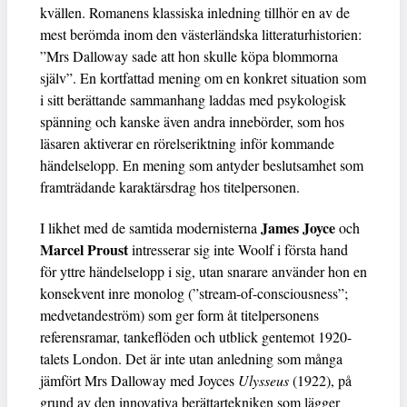
kvällen. Romanens klassiska inledning tillhör en av de
mest berömda inom den västerländska litteraturhistorien:
”Mrs Dalloway sade att hon skulle köpa blommorna
själv”. En kortfattad mening om en konkret situation som
i sitt berättande sammanhang laddas med psykologisk
spänning och kanske även andra innebörder, som hos
läsaren aktiverar en rörelseriktning inför kommande
händelselopp. En mening som antyder beslutsamhet som
framträdande karaktärsdrag hos titelpersonen.
James Joyce
I likhet med de samtida modernisterna
och
Marcel Proust
intresserar sig inte Woolf i första hand
för yttre händelselopp i sig, utan snarare använder hon en
konsekvent inre monolog (”stream-of-consciousness”;
medvetandeström) som ger form åt titelpersonens
referensramar, tankeflöden och utblick gentemot 1920-
talets London. Det är inte utan anledning som många
jämfört Mrs Dalloway med Joyces
Ulysseus
(1922), på
grund av den innovativa berättartekniken som lägger