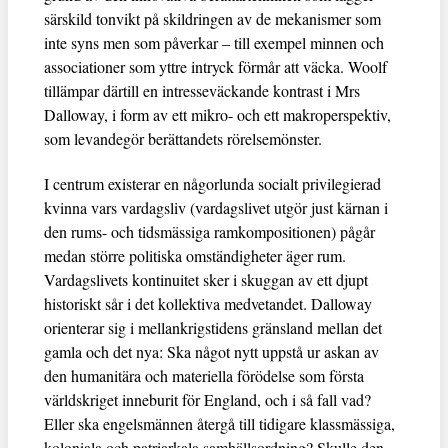
särskild tonvikt på skildringen av de mekanismer som
inte syns men som påverkar – till exempel minnen och
associationer som yttre intryck förmår att väcka. Woolf
tillämpar därtill en intresseväckande kontrast i Mrs
Dalloway, i form av ett mikro- och ett makroperspektiv,
som levandegör berättandets rörelsemönster.
I centrum existerar en någorlunda socialt privilegierad
kvinna vars vardagsliv (vardagslivet utgör just kärnan i
den rums- och tidsmässiga ramkompositionen) pågår
medan större politiska omständigheter äger rum.
Vardagslivets kontinuitet sker i skuggan av ett djupt
historiskt sår i det kollektiva medvetandet. Dalloway
orienterar sig i mellankrigstidens gränsland mellan det
gamla och det nya: Ska något nytt uppstå ur askan av
den humanitära och materiella förödelse som första
världskriget inneburit för England, och i så fall vad?
Eller ska engelsmännen återgå till tidigare klassmässiga,
koloniala och patriarkala samhällsordning? Skulle den