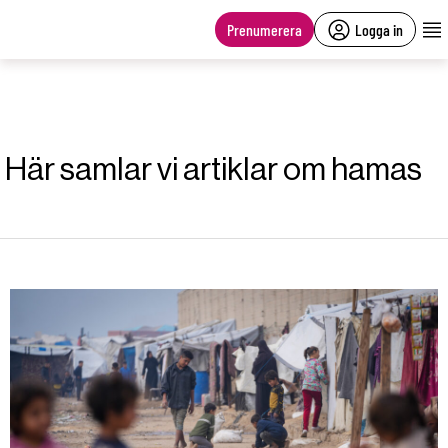
main
content
Prenumerera
Logga in
Här samlar vi artiklar om hamas