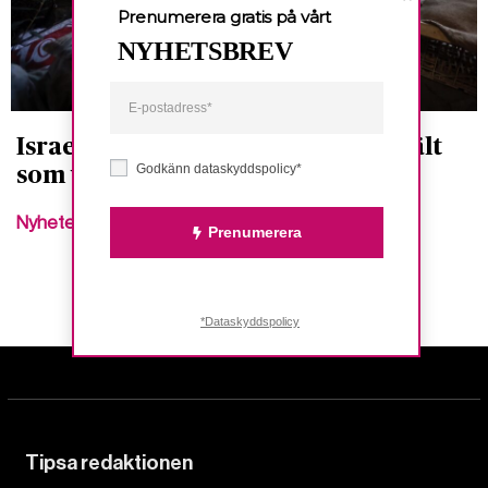
Prenumerera gratis på vårt
NYHETSBREV
Israel anklagas för att använda svält
Godkänn dataskyddspolicy*
som vapen i Gaza
Nyheter
Prenumerera
*Dataskyddspolicy
Tipsa redaktionen