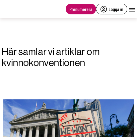
main
content
Prenumerera
Logga in
Här samlar vi artiklar om
kvinnokonventionen