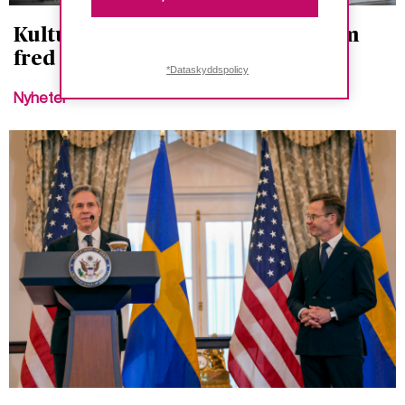
Kulturhuset ville inte ha samtal om
fred och feminism på 8 mars
*Dataskyddspolicy
Nyheter