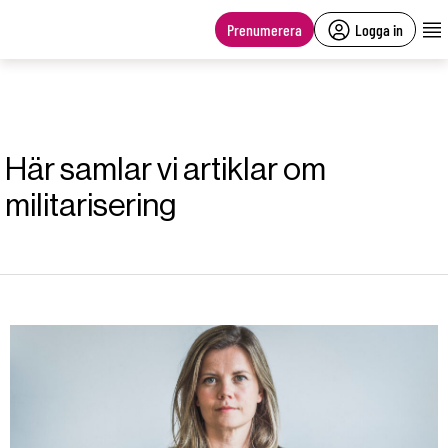
main
content
Prenumerera
Logga in
Här samlar vi artiklar om
militarisering