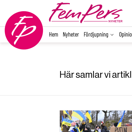
main
content
Hem
Nyheter
Fördjupning
Opini
Här samlar vi artik