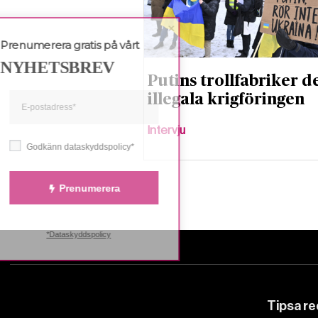
Prenumerera gratis på vårt
NYHETSBREV
Putins trollfabriker de
illegala krigföringen
Intervju
Godkänn dataskyddspolicy*
Prenumerera
*Dataskyddspolicy
Tipsa r