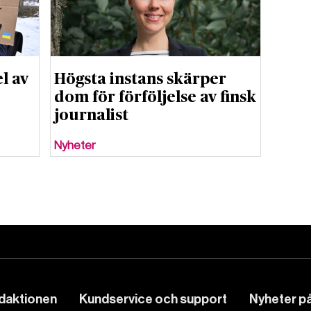
l av
Högsta instans skärper
dom för förföljelse av finsk
journalist
Nyheter
edaktionen
Kundservice och support
Nyheter på 