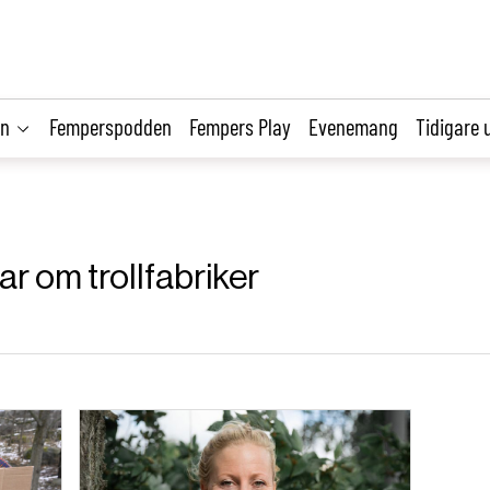
on
Femperspodden
Fempers Play
Evenemang
Tidigare 
lar om trollfabriker