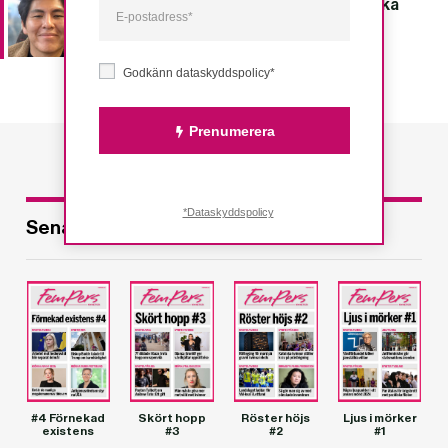
Skärpt kontroll av adoption till belgiska
Flandern
Godkänn dataskyddspolicy*
Prenumerera
*Dataskyddspolicy
Senaste utgåvorna
#4 Förnekad
Skört hopp
Röster höjs
Ljus i mörker
existens
#3
#2
#1