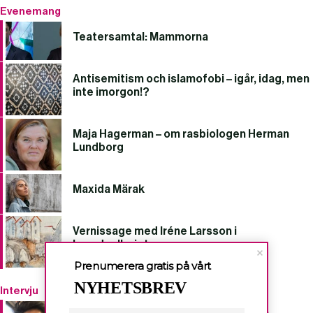
Evenemang
Teatersamtal: Mammorna
Antisemitism och islamofobi – igår, idag, men
inte imorgon!?
Maja Hagerman – om rasbiologen Herman
Lundborg
Maxida Märak
Vernissage med Iréne Larsson i
huvudgalleriet
Prenumerera gratis på vårt
NYHETSBREV
Intervju