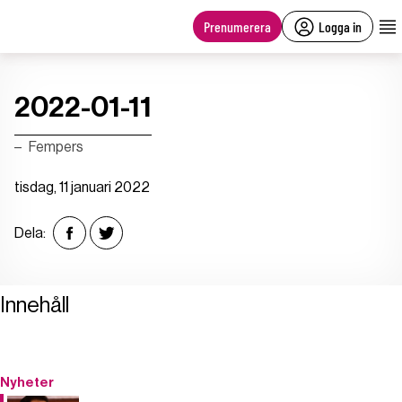
main
content
Prenumerera
Logga in
2022-01-11
Fempers
tisdag, 11 januari 2022
Dela:
Innehåll
Nyheter