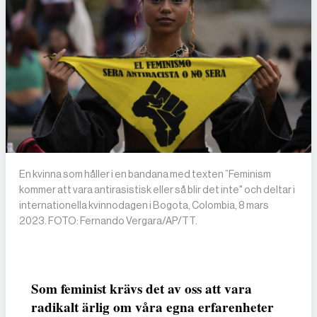
En kvinna som håller i en bandana med texten ”Feminism
kommer att vara antirasistisk eller så blir det inte" och deltar i
internationella kvinnodagen i Bogota, Colombia, 8 mars
2023. FOTO: Fernando Vergara/AP/TT.
Som feminist krävs det av oss att vara
radikalt ärlig om våra egna erfarenheter