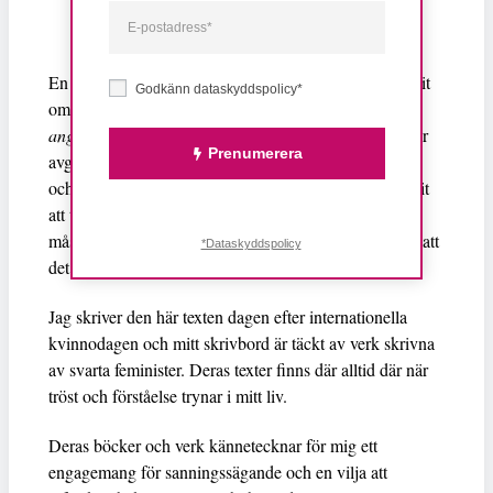
En annan feministisk författare och icon som har skrivit
Godkänn dataskyddspolicy*
Audre Lorde
om konseptet är
. I sin essä
The uses of
anger,
hävdar Lorde att utövandet av radikal ärlighet är
Prenumerera
avgörande för att utmana förtryckande maktstrukturer
och främja social rättvisa. Hon skriver ”Jag har kommit
att tro om och om igen att det som är viktigast för mig
måste talas, göras verbalt och delas, även med risk för att
*Dataskyddspolicy
det ska bli blåslaget eller missförstås”.
Jag skriver den här texten dagen efter internationella
kvinnodagen och mitt skrivbord är täckt av verk skrivna
av svarta feminister. Deras texter finns där alltid där när
tröst och förståelse trynar i mitt liv.
Deras böcker och verk kännetecknar för mig ett
engagemang för sanningssägande och en vilja att