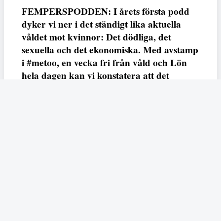
FEMPERSPODDEN: I årets första podd
dyker vi ner i det ständigt lika aktuella
våldet mot kvinnor: Det dödliga, det
sexuella och det ekonomiska. Med avstamp
i #metoo, en vecka fri från våld och Lön
hela dagen kan vi konstatera att det
varken saknas kunskap, data eller behov.
Vi efterlyser våldsprevention, ursäkter och
löneutjämnande åtgärder från såväl fack,
arbetsgivare och beslutsfattare.
Fempers
Fempers evenemang
Dela