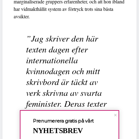
marginaliserade gruppers erfarenheter, och att hon ibland
har vidmakthållit system av förtryck trots sina bästa
avsikter.
”Jag skriver den här
texten dagen efter
internationella
kvinnodagen och mitt
skrivbord är täckt av
verk skrivna av svarta
feminister. Deras texter
finns där alltid där när
Prenumerera gratis på vårt
tröst och förståelse
NYHETSBREV
trynar i mitt liv.”