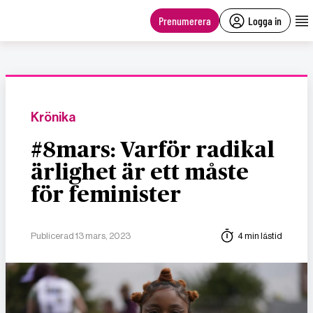
main
content
Prenumerera
Logga in
Krönika
#8mars: Varför radikal
ärlighet är ett måste
för feminister
Publicerad 13 mars, 2023
4 min lästid