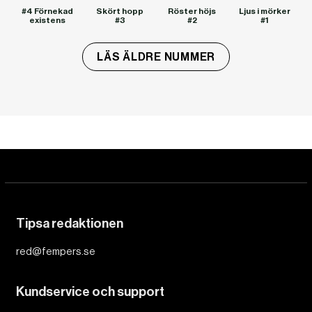
#4 Förnekad
Skört hopp
Röster höjs
Ljus i mörker
existens
#3
#2
#1
LÄS ÄLDRE NUMMER
Tipsa redaktionen
red@fempers.se
Kundservice och support