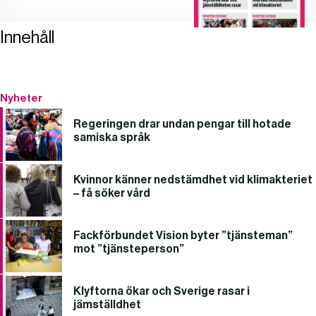
Innehåll
Nyheter
Regeringen drar undan pengar till hotade
samiska språk
Kvinnor känner nedstämdhet vid klimakteriet
– få söker vård
Fackförbundet Vision byter ”tjänsteman”
mot ”tjänsteperson”
Klyftorna ökar och Sverige rasar i
jämställdhet