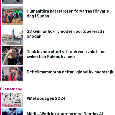
Humanitära katastrofen förvärras för varje
dag i Sudan
33 kvinnor fick livmodern bortopererad i
onödan
Tusk lovade aborträtt och vann valet – nu
sviker han Polens kvinnor
Rebellmammorna deltar i global kvinnostrejk
Evenemang
#Metoodagen 2024
Märit – Work in progress med Destiny Af