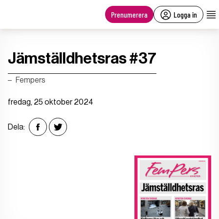
main
content
Prenumerera
Logga in
Jämställdhetsras #37
Fempers
fredag, 25 oktober 2024
Dela: