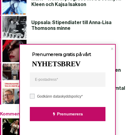
Kleen och Kajsa Isakson
Uppsala: Stipendiater till Anna-Lisa
Thomsons minne
Göteborg: Erika Angell uppträder på
Folkteatern
Prenumerera gratis på vårt
NYHETSBREV
Nationalmuseum visar kvinnor i konsten
Kvinnofolkhögskolan ger litteratursamtal
”Vem är rädd för genus?”
Godkänn dataskyddspolicy*
Kommentar
Prenumerera
Alanis Morissette till Grönan