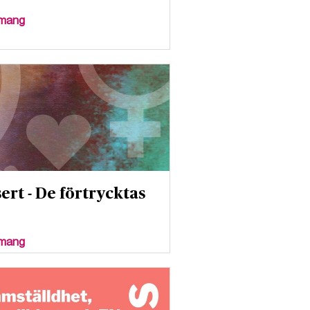
mang
ert - De förtrycktas
mang