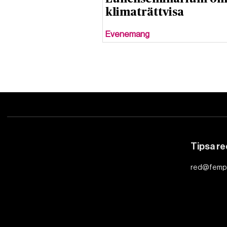
klimaträttvisa
Evenemang
Tipsa r
red@femp