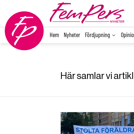
main
content
Hem
Nyheter
Fördjupning
Opini
Här samlar vi art