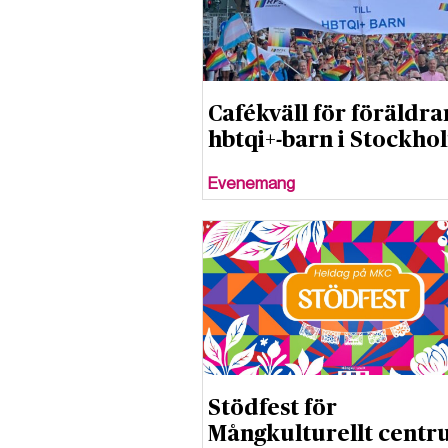
Cafékväll för föräldrar
hbtqi+-barn i Stockho
Evenemang
Stödfest för
Mångkulturellt centr