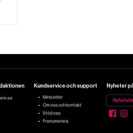
edaktionen
Kundservice och support
Nyheter på 
Mina sidor
ers.se
Nyhetsb
Om oss och kontakt
Stöd oss
Prenumerera