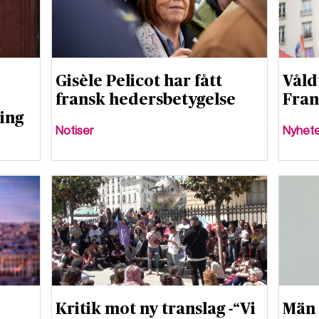
Gisèle Pelicot har fått
Våld
fransk hedersbetygelse
Fran
ning
Notiser
Nyhet
Kritik mot ny translag -“Vi
Män 