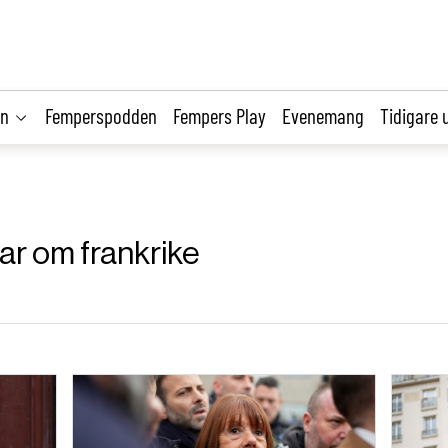
on
Femperspodden
Fempers Play
Evenemang
Tidigare 
lar om frankrike