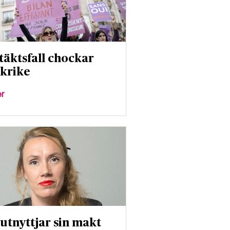
täktsfall chockar
krike
er
utnyttjar sin makt