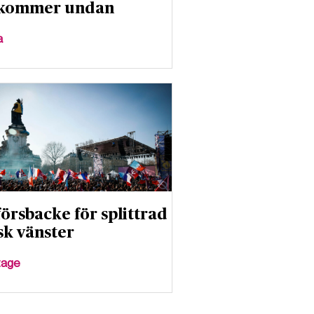
 kommer undan
a
örsbacke för splittrad
sk vänster
tage