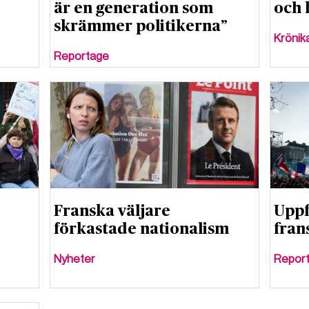
är en generation som
och
skrämmer politikerna”
Krönik
Reportage
Franska väljare
Uppf
förkastade nationalism
fran
Nyheter
Repor