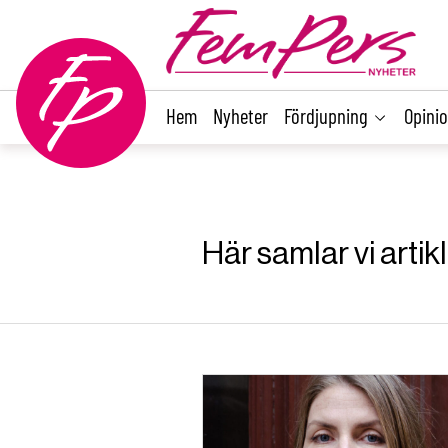
main
content
Hem
Nyheter
Fördjupning
Opini
Här samlar vi artik