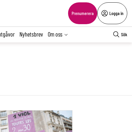
Prenumerera
Logga in
utgåvor
Nyhetsbrev
Om oss
Sök