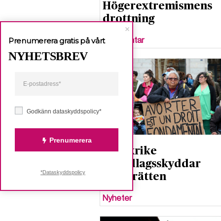
Högerextremismens
drottning
Kommentar
Prenumerera gratis på vårt
NYHETSBREV
Godkänn dataskyddspolicy*
Prenumerera
Frankrike
grundlagsskyddar
*Dataskyddspolicy
aborträtten
Nyheter