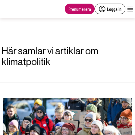
main
content
Prenumerera
Logga in
Här samlar vi artiklar om
klimatpolitik