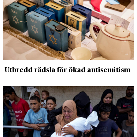
Utbredd rädsla för ökad antisemitism