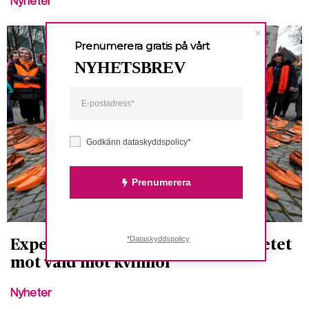
Nyheter
Prenumerera gratis på vårt
NYHETSBREV
Godkänn dataskyddspolicy*
Prenumerera
*Dataskyddspolicy
Expertgrupp: Sverige brister i arbetet
mot våld mot kvinnor
Nyheter