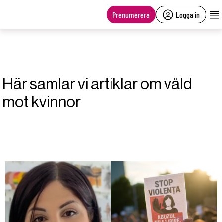
main
content
Prenumerera
Logga in
Här samlar vi artiklar om våld
mot kvinnor