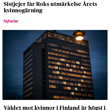
Sistjejer får Roks utmärkelse Årets
kvinnogärning
Nyheter
Våldet mot kvinnor i Finland är högst i