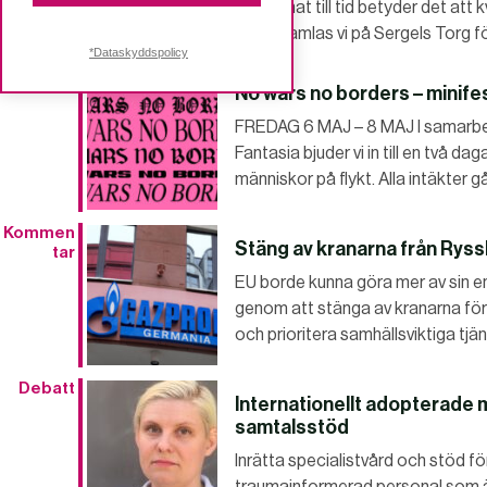
Omräknat till tid betyder det att k
3 maj samlas vi på Sergels Torg
*Dataskyddspolicy
No wars no borders – minifes
FREDAG 6 MAJ – 8 MAJ I samarb
Fantasia bjuder vi in till en två da
människor på flykt. Alla intäkter 
Kommen
Stäng av kranarna från Ryss
tar
EU borde kunna göra mer av sin en
genom att stänga av kranarna för
och prioritera samhällsviktiga tjän
Debatt
Internationellt adopterade 
samtalsstöd
Inrätta specialistvård och stöd f
traumainformerad personal som är