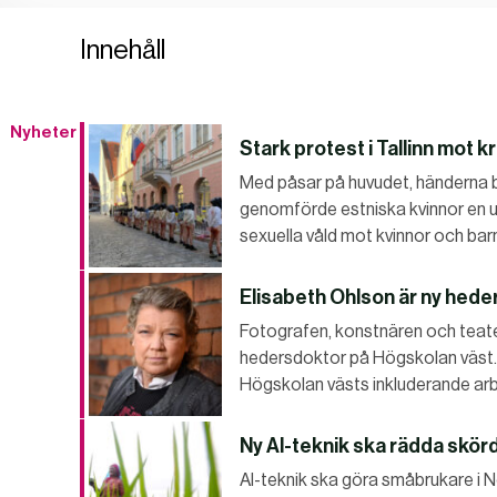
Innehåll
Nyheter
Stark protest i Tallinn mot k
Med påsar på huvudet, händerna 
genomförde estniska kvinnor en 
sexuella våld mot kvinnor och bar
Elisabeth Ohlson är ny hed
Fotografen, konstnären och teater
hedersdoktor på Högskolan väst. Det
Högskolan västs inkluderande arb
Ny AI-teknik ska rädda skörd
AI-teknik ska göra småbrukare i 