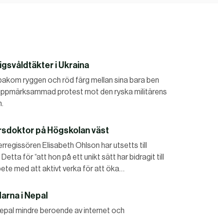
rigsvåldtäkter i Ukraina
bakom ryggen och röd färg mellan sina bara ben
uppmärksammad protest mot den ryska militärens
n.
ersdoktor på Högskolan väst
regissören Elisabeth Ohlson har utsetts till
ta för “att hon på ett unikt sätt har bidragit till
ete med att aktivt verka för att öka…
arna i Nepal
Nepal mindre beroende av internet och