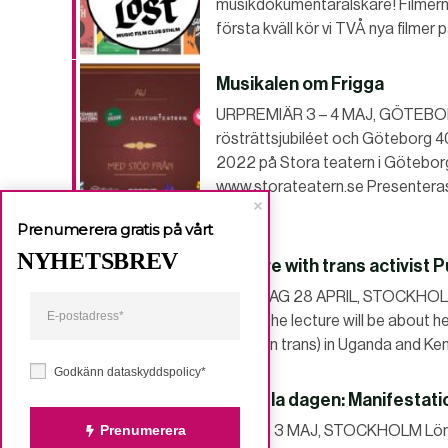
musikdokumentärälskare! Filmerna
första kväll kör vi TVÅ nya filmer 
Musikalen om Frigga
URPREMIÄR 3 – 4 MAJ, GÖTEBORG 
rösträttsjubiléet och Göteborg 4
2022 på Stora teatern i Götebor
www.storateatern.se Presenteras
&…
Prenumerera gratis på vårt
NYHETSBREV
Lecture with trans activist 
TORSDAG 28 APRIL, STOCKHOLM We
Page! The lecture will be about h
focus on trans) in Uganda and Ke
Godkänn dataskyddspolicy*
Lön hela dagen: Manifestati
TISDAG 3 MAJ, STOCKHOLM Lönesk
Prenumerera