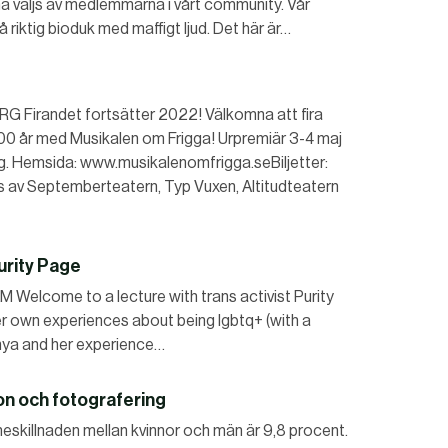
 väljs av medlemmarna i vårt community. Vår
på riktig bioduk med maffigt ljud. Det här är…
Firandet fortsätter 2022! Välkomna att fira
00 år med Musikalen om Frigga! Urpremiär 3-4 maj
g. Hemsida: www.musikalenomfrigga.seBiljetter:
 av Septemberteatern, Typ Vuxen, Altitudteatern
Purity Page
lcome to a lecture with trans activist Purity
er own experiences about being lgbtq+ (with a
nya and her experience…
on och fotografering
illnaden mellan kvinnor och män är 9,8 procent.