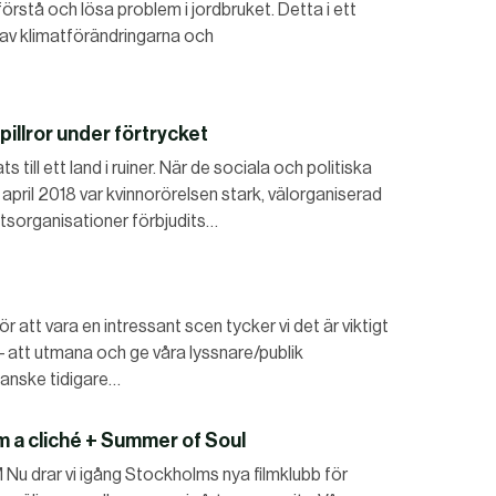
örstå och lösa problem i jordbruket. Detta i ett
 av klimatförändringarna och
pillror under förtrycket
 till ett land i ruiner. När de sociala och politiska
i april 2018 var kvinnorörelsen stark, välorganiserad
ttsorganisationer förbjudits…
t vara en intressant scen tycker vi det är viktigt
” – att utmana och ge våra lyssnare/publik
kanske tidigare…
m a cliché + Summer of Soul
drar vi igång Stockholms nya filmklubb för