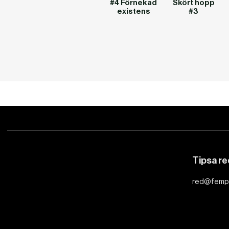
#4 Förnekad
Skört hopp
existens
#3
Tipsa r
red@femp