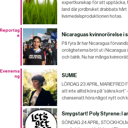
expertkunskap för att upptäcka, f
land där jordbruket drabbats hårt
livsmedelsproduktionen hotas.
Reportag
Nicaraguas kvinnorörelse i s
e
På fyra år har Nicaragua förvandlats
oroligheterna bröt ut i Nicaragua 
och talrik. Nu har många kvinnorä
Evenema
SUMIE
ng
LÖRDAG 23 APRIL, MARIEFRED För at
att inte alltid köra på ”säkra kort
chansenatt höra något nytt och 
Smygstart! Poly Styrene: I a
SÖNDAG 24 APRIL, STOCKHOLM Nu 