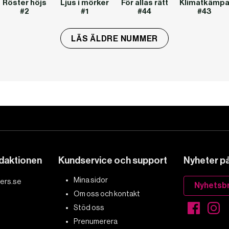
Röster höjs
Ljus i mörker
För allas rätt
Klimatkämpa
#2
#1
#44
#43
LÄS ÄLDRE NUMMER
edaktionen
Kundservice och support
Nyheter på 
Mina sidor
ers.se
Nyhetsb
Om oss och kontakt
Stöd oss
Prenumerera