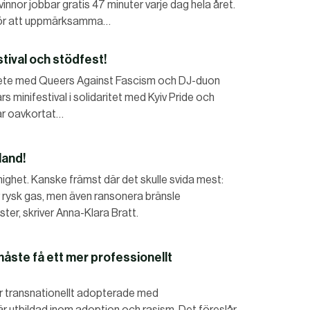
vinnor jobbar gratis 47 minuter varje dag hela året.
 för att uppmärksamma…
tival och stödfest!
ete med Queers Against Fascism och DJ-duon
gars minifestival i solidaritet med Kyiv Pride och
går oavkortat…
land!
ighet. Kanske främst där det skulle svida mest:
 rysk gas, men även ransonera bränsle
ster, skriver Anna-Klara Bratt.
måste få ett mer professionellt
ör transnationellt adopterade med
 utbildad inom adoption och rasism. Det föreslår