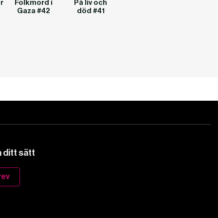
r
Folkmord i
På liv och
Gaza #42
död #41
ditt sätt
rev