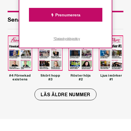
Prenumerera
Senaste utgåvorna
*Dataskyddspolicy
#4 Förnekad
Skört hopp
Röster höjs
Ljus i mörker
existens
#3
#2
#1
LÄS ÄLDRE NUMMER