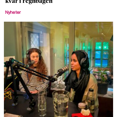
kvar i regnbågen
Nyheter