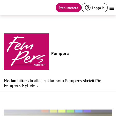
main
content
Prenumerera
Logga in
Fempers
Nedan hittar du alla artiklar som Fempers skrivit för
Fempers Nyheter.