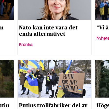
sm
Nato kan inte vara det
”Vi 
enda alternativet
Nyhet
Krönika
utin
Putins trollfabriker del av
Högs