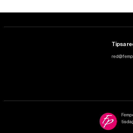
Tipsa r
red@femp
Fempe
tisda