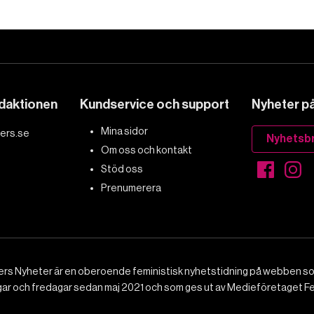
edaktionen
Kundservice och support
Nyheter på 
Mina sidor
ers.se
Nyhetsb
Om oss och kontakt
Stöd oss
Prenumerera
rs Nyheter är en oberoende feministisk nyhetstidning på webben 
gar och fredagar sedan maj 2021 och som ges ut av Medieföretaget F