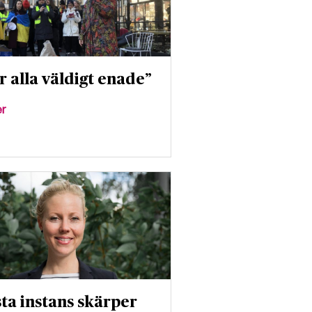
är alla väldigt enade”
er
ta instans skärper