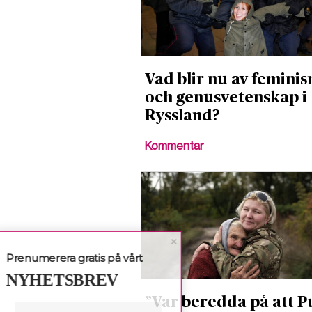
Vad blir nu av femini
och genusvetenskap i
Ryssland?
Kommentar
Prenumerera gratis på vårt
NYHETSBREV
”Var beredda på att P