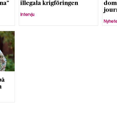
ina”
illegala krigföringen
dom 
jour
Intervju
Nyhet
på
n