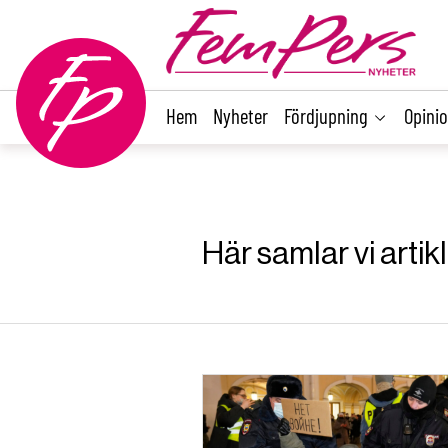
main
content
Hem
Nyheter
Fördjupning
Opini
Här samlar vi arti