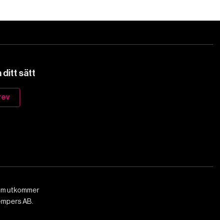
ditt sätt
rev
som utkommer
empers AB.