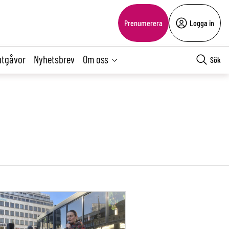
Prenumerera
Logga in
utgåvor
Nyhetsbrev
Om oss
Sök