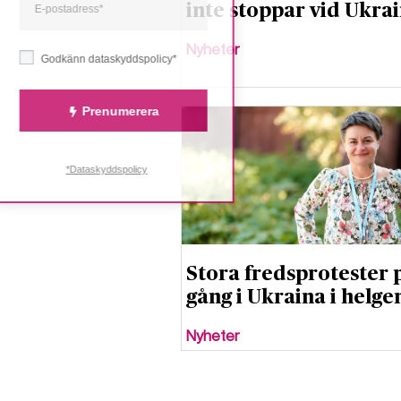
inte stoppar vid Ukra
Nyheter
Godkänn dataskyddspolicy*
Prenumerera
*Dataskyddspolicy
Stora fredsprotester 
gång i Ukraina i helge
Nyheter