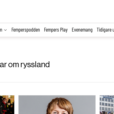
on
Femperspodden
Fempers Play
Evenemang
Tidigare 
klar om ryssland