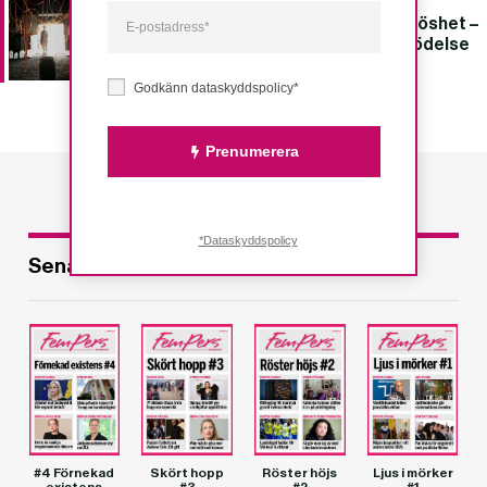
Krystallia Sakellariou, Makt och maktlöshet –
inför livets slutskede och konstens födelse
Godkänn dataskyddspolicy*
Prenumerera
*Dataskyddspolicy
Senaste utgåvorna
#4 Förnekad
Skört hopp
Röster höjs
Ljus i mörker
existens
#3
#2
#1