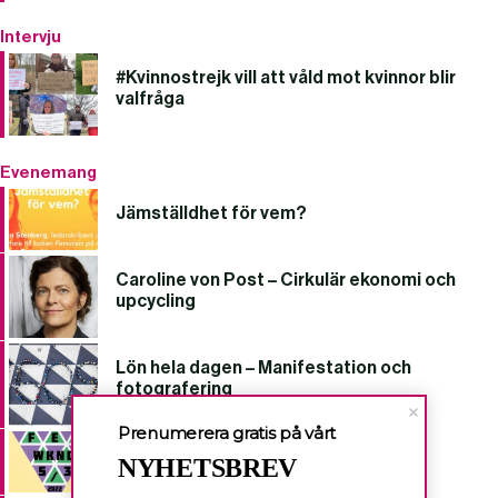
Intervju
#Kvinnostrejk vill att våld mot kvinnor blir
valfråga
Evenemang
Jämställdhet för vem?
Caroline von Post – Cirkulär ekonomi och
upcycling
Lön hela dagen – Manifestation och
fotografering
Prenumerera gratis på vårt
FEMwknd 2022
NYHETSBREV