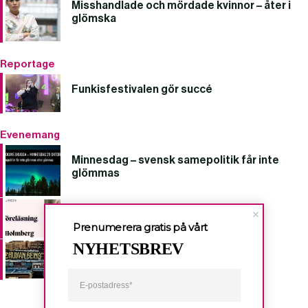
Misshandlade och mördade kvinnor – åter i
glömska
Reportage
Funkisfestivalen gör succé
Evenemang
Minnesdag – svensk samepolitik får inte
glömmas
Om våld mot kvinnor i missbruk
Prenumerera gratis på vårt
NYHETSBREV
Krossa gränser och tysta rasism