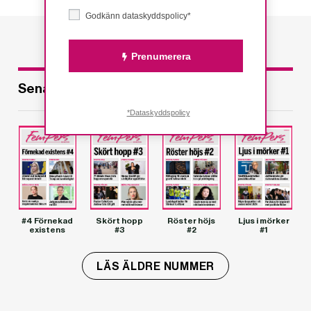
Godkänn dataskyddspolicy*
Prenumerera
Senaste utgåvorna
*Dataskyddspolicy
#4 Förnekad
Skört hopp
Röster höjs
Ljus i mörker
existens
#3
#2
#1
LÄS ÄLDRE NUMMER