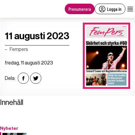
main
content
Prenumerera
Logga in
11 augusti 2023
Fempers
fredag, 11 augusti 2023
Dela:
Innehåll
Nyheter