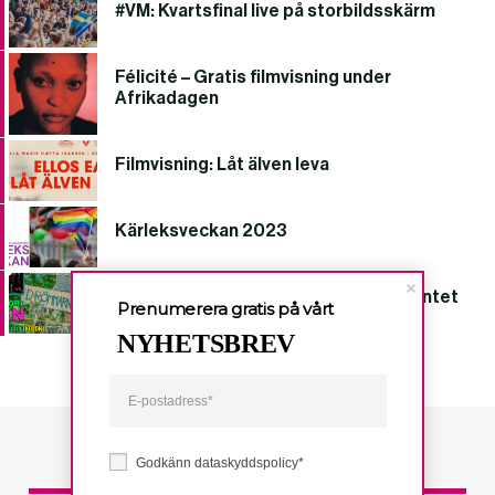
#VM: Kvartsfinal live på storbildsskärm
Félicité – Gratis filmvisning under
Afrikadagen
Filmvisning: Låt älven leva
Kärleksveckan 2023
Bubblans drömmiga kväll på Monumentet
Prenumerera gratis på vårt
NYHETSBREV
Godkänn dataskyddspolicy*