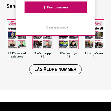
Senaste utgåvorna
Prenumerera
*Dataskyddspolicy
#4 Förnekad
Skört hopp
Röster höjs
Ljus i mörker
existens
#3
#2
#1
LÄS ÄLDRE NUMMER