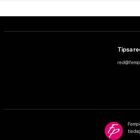
Tipsa r
red@femp
Fempe
tisda