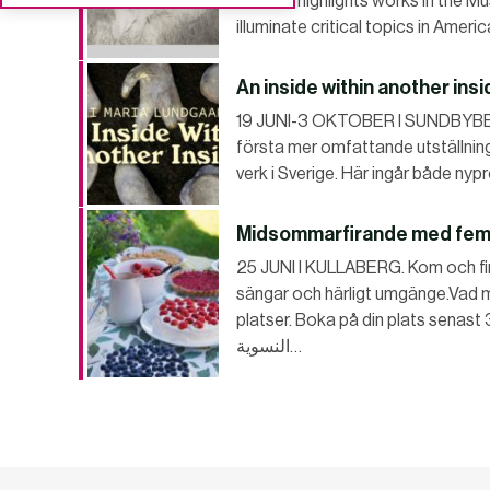
Fellows highlights works in the Mu
illuminate critical topics in Amer
An inside within another insi
19 JUNI-3 OKTOBER I SUNDBYBER
första mer omfattande utställnin
verk i Sverige. Här ingår både nyp
Midsommarfirande med femi
25 JUNI I KULLABERG. Kom och fi
sängar och härligt umgänge.Vad 
platser. Boka på din plats senast
النسوية…