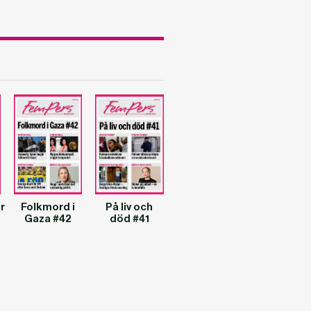
r
Folkmord i
På liv och
Gaza #42
död #41