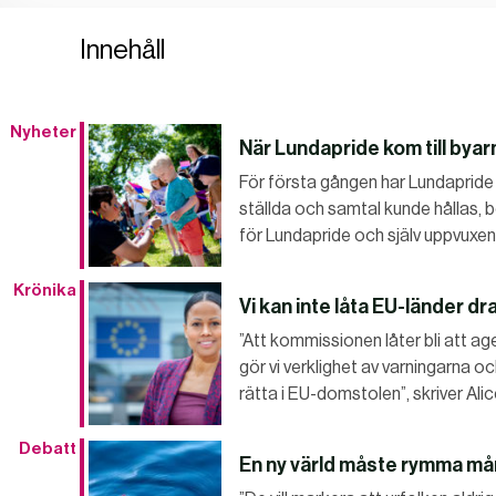
Innehåll
Nyheter
När Lundapride kom till byar
För första gången har Lundapride 
ställda och samtal kunde hållas
för Lundapride och själv uppvuxe
Krönika
Vi kan inte låta EU-länder dr
”Att kommissionen låter bli att ag
gör vi verklighet av varningarna o
rätta i EU-domstolen”, skriver Al
Debatt
En ny värld måste rymma må