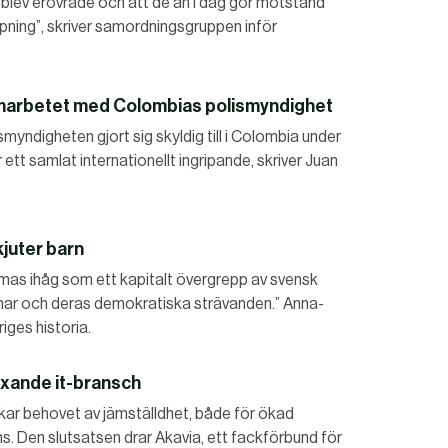
ig blev erövrade och att de än i dag gör motstånd
ppning”, skriver samordningsgruppen inför
marbetet med Colombias polismyndighet
smyndigheten gjort sig skyldig till i Colombia under
tt samlat internationellt ingripande, skriver Juan
juter barn
s ihåg som ett kapitalt övergrepp av svensk
mar och deras demokratiska strävanden.” Anna-
iges historia.
äxande it-bransch
kar behovet av jämställdhet, både för ökad
ns. Den slutsatsen drar Akavia, ett fackförbund för