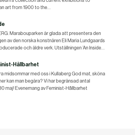
seum’s collection and current exhibitions to
ican art from 1900 to the…
de
G. Marabouparken är glada att presentera den
gen av den norska konstnären Eli Maria Lundgaards
roducerade och äldre verk. Utställningen ’An Inside…
nist-Hållbarhet
ra midsommar med oss i Kullaberg God mat, sköna
mer kan man begära? Vi har begränsad antal
 30 maj! Evenemang av ‎Feminist-Hållbarhet