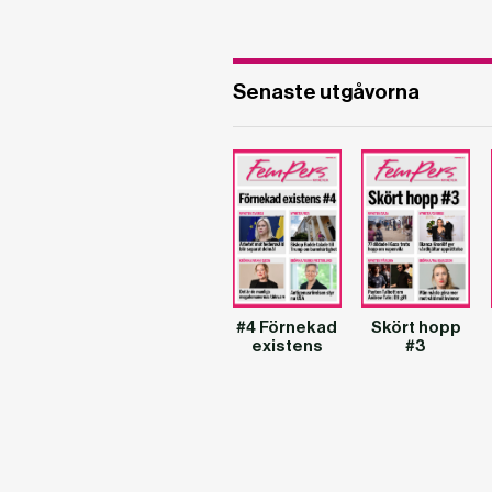
Senaste utgåvorna
#4 Förnekad
Skört hopp
existens
#3