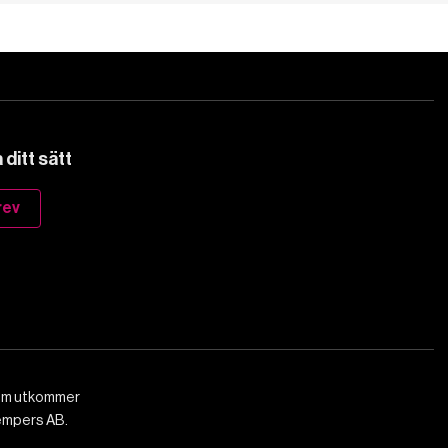
ditt sätt
rev
som utkommer
empers AB.