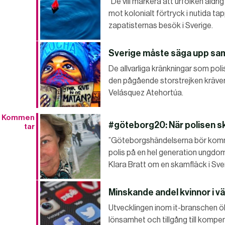
”De vill markera att urfolken aldr
mot kolonialt förtryck i nutida ta
zapatisternas besök i Sverige.
Sverige måste säga upp sa
De allvarliga kränkningar som poli
den pågående storstrejken kräver e
Velásquez Atehortúa.
Kommen
#göteborg20: När polisen sk
tar
”Göteborgshändelserna bör komma
polis på en hel generation ungdo
Klara Bratt om en skamfläck i Sver
Minskande andel kvinnor i v
Utvecklingen inom it-branschen ö
lönsamhet och tillgång till kompe