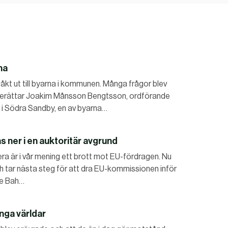
na
åkt ut till byarna i kommunen. Många frågor blev
, berättar Joakim Månsson Bengtsson, ordförande
n i Södra Sandby, en av byarna…
as ner i en auktoritär avgrund
era är i vår mening ett brott mot EU-fördragen. Nu
ch tar nästa steg för att dra EU-kommissionen inför
ice Bah…
nga världar