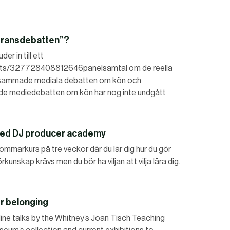
”transdebatten”?
r in till ett
ts/327728408812646panelsamtal om de reella
sammade mediala debatten om kön och
de mediedebatten om kön har nog inte undgått
med DJ producer academy
ommarkurs på tre veckor där du lär dig hur du gör
rkunskap krävs men du bör ha viljan att vilja lära dig.
r belonging
line talks by the Whitney’s Joan Tisch Teaching