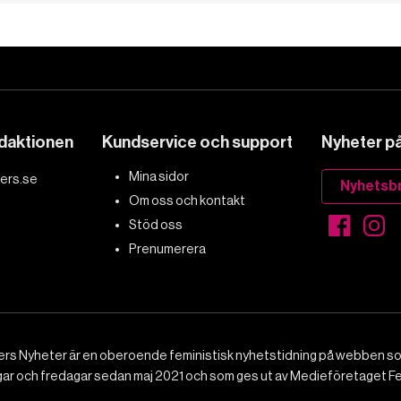
edaktionen
Kundservice och support
Nyheter på 
Mina sidor
ers.se
Nyhetsb
Om oss och kontakt
Stöd oss
Prenumerera
rs Nyheter är en oberoende feministisk nyhetstidning på webben 
gar och fredagar sedan maj 2021 och som ges ut av Medieföretaget F