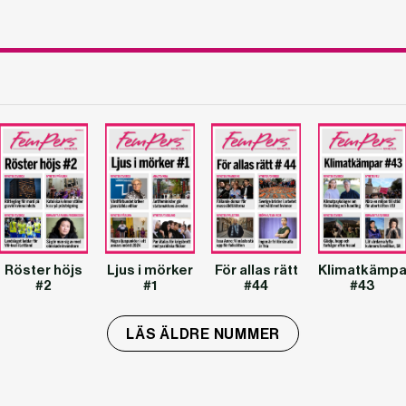
Röster höjs
Ljus i mörker
För allas rätt
Klimatkämpa
#2
#1
#44
#43
LÄS ÄLDRE NUMMER