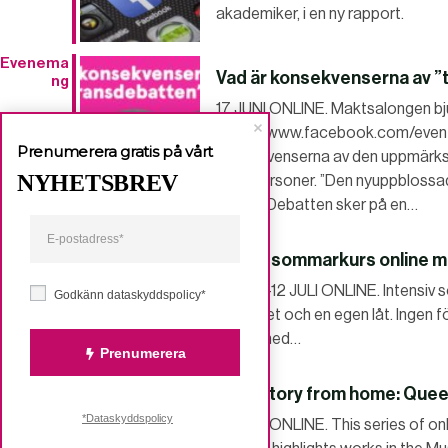
akademiker, i en ny rapport.
Evenema
Vad är konsekvenserna av 
ng
17 JUNI ONLINE. Maktsalongen bjude
https://www.facebook.com/even
Prenumerera gratis på vårt
konsekvenserna av den uppmärk
NYHETSBREV
transpersoner. ”Den nyuppblossa
någon. Debatten sker på en…
Gratis sommarkurs online 
21 JUNI-12 JULI ONLINE. Intensiv s
Godkänn dataskyddspolicy*
ett dj-set och en egen låt. Ingen fö
Målet med…
Prenumerera
Art history from home: Quee
*Dataskyddspolicy
16 JUNI ONLINE. This series of on