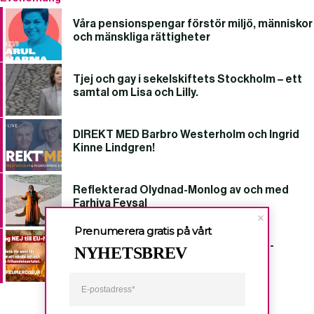
Våra pensionspengar förstör miljö, människor
och mänskliga rättigheter
Tjej och gay i sekelskiftets Stockholm – ett
samtal om Lisa och Lilly.
DIREKT MED Barbro Westerholm och Ingrid
Kinne Lindgren!
Reflekterad Olydnad-Monlog av och med
Farhiya Feysal
Prenumerera gratis på vårt
Sverige: Stoppa frihandelsavtalet EU-
NYHETSBREV
Mercosur!