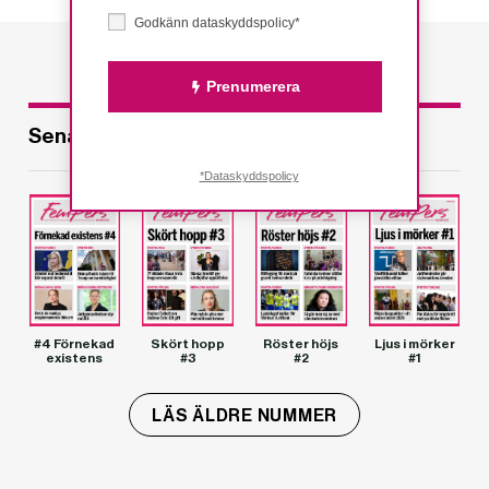
Godkänn dataskyddspolicy*
Prenumerera
Senaste utgåvorna
*Dataskyddspolicy
#4 Förnekad
Skört hopp
Röster höjs
Ljus i mörker
existens
#3
#2
#1
LÄS ÄLDRE NUMMER