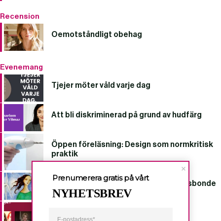
Recension
Oemotståndligt obehag
Evenemang
Tjejer möter våld varje dag
Att bli diskriminerad på grund av hudfärg
Öppen föreläsning: Design som normkritisk
praktik
Prenumerera gratis på vårt
Sveriges fullmäktige fru och rätta husbonde
NYHETSBREV
Kärnvapenöl med Nobelpristagare