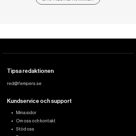
Tipsa redaktionen
red@fempers.se
Kundservice och support
Mina sidor
Om oss och kontakt
Stöd oss