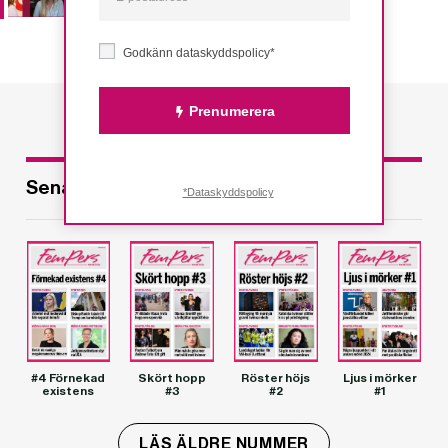
Godkänn dataskyddspolicy*
Prenumerera
Senaste utgåvorna
*Dataskyddspolicy
#4 Förnekad
Skört hopp
Röster höjs
Ljus i mörker
existens
#3
#2
#1
LÄS ÄLDRE NUMMER