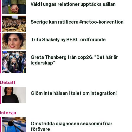
Våld i ungas relationer upptäcks sällan
Sverige kan ratificera #metoo-konvention
Trifa Shakely ny RFSL-ordförande
Greta Thunberg från cop26: ”Det här är
ledarskap”
Debatt
Glöm inte hälsan i talet om integration!
Intervju
Omstridda diagnosen sexsomni friar
förövare