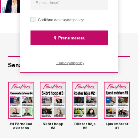
möte
Godkänn dataskyddspolicy*
Prenumerera
*Dataskyddspolicy
Senaste utgåvorna
#4 Förnekad
Skört hopp
Röster höjs
Ljus i mörker
existens
#3
#2
#1