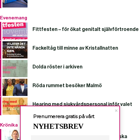
Evenemang
Fittfesten – för ökat genitalt självförtroende
Fackeltåg till minne av Kristallnatten
Dolda röster i arkiven
Röda rummet besöker Malmö
Hearing med sjukvårdspersonal inför valet
Prenumerera gratis på vårt
NYHETSBREV
Krönika
#cop26: Decenniets viktigaste politiska