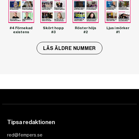
#4 Förnekad
Skört hopp
Röster höjs
Ljus i mörker
existens
#3
#2
#1
LÄS ÄLDRE NUMMER
Tipsa redaktionen
red@fempers.se