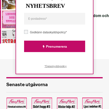
Jojk och dans på 1 000 liter jord
NYHETSBREV
Lesbiskt Rum Uppsala går på bio: Fördom och
Stolthet – en queer filmhistoria
Godkänn dataskyddspolicy*
Lysistrate på Eskilstuna teater
Prenumerera
*Dataskyddspolicy
Senaste utgåvorna