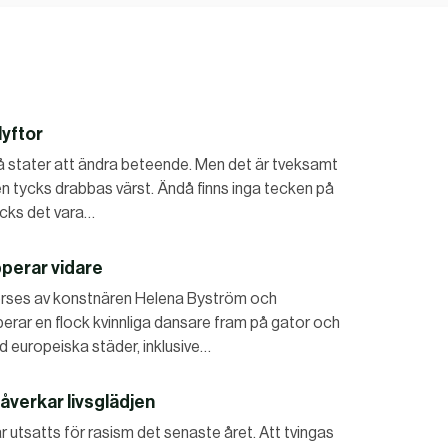
lyftor
få stater att ändra beteende. Men det är tveksamt
ngen tycks drabbas värst. Ändå finns inga tecken på
ycks det vara…
pperar vidare
Horses av konstnären Helena Byström och
erar en flock kvinnliga dansare fram på gator och
ad europeiska städer, inklusive…
åverkar livsglädjen
 utsatts för rasism det senaste året. Att tvingas