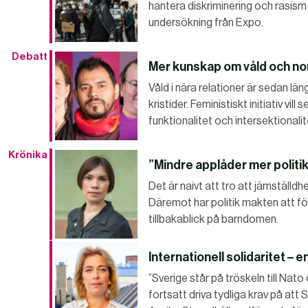
hantera diskriminering och rasism 
undersökning från Expo.
Debatt
Mer kunskap om våld och no
Våld i nära relationer är sedan lä
kristider. Feministiskt initiativ v
funktionalitet och intersektionali
Krönika
”Mindre applåder mer politi
Det är naivt att tro att jämställdh
Däremot har politik makten att fö
tillbakablick på barndomen.
Internationell solidaritet – e
”Sverige står på tröskeln till Nato 
fortsatt driva tydliga krav på att S