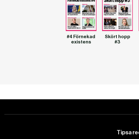
#4 Förnekad
Skört hopp
existens
#3
Tipsa r