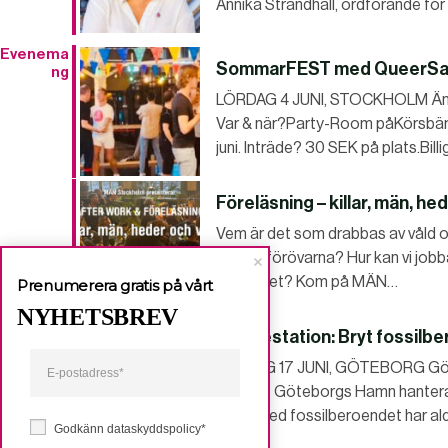
Annika Strandhäll, ordförande för 
Evenema
SommarFEST med QueerSal
ng
LÖRDAG 4 JUNI, STOCKHOLM Äntlig
Var & när?Party-Room påKörsbärs
juni. Inträde? 30 SEK på plats.Bi
Föreläsning – killar, män, he
Vem är det som drabbas av våld oc
vilka är förövarna? Hur kan vi job
samhället? Kom på MÄN…
Prenumerera gratis på vårt
NYHETSBREV
Manifestation: Bryt fossilbe
FREDAG 17 JUNI, GÖTEBORG Göte
bolaget Göteborgs Hamn hanterar 
bryta med fossilberoendet har aldr
Godkänn dataskyddspolicy*