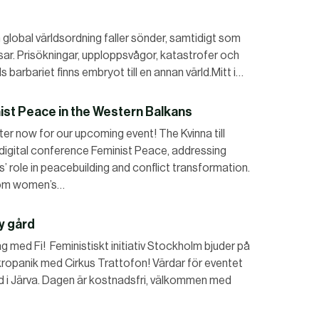
bal världsordning faller sönder, samtidigt som
ar. Prisökningar, upploppsvågor, katastrofer och
ids barbariet finns embryot till en annan värld.Mitt i…
ist Peace in the Western Balkans
 now for our upcoming event! The Kvinna till
 digital conference Feminist Peace, addressing
 role in peacebuilding and conflict transformation.
from women’s…
y gård
med Fi! Feministiskt initiativ Stockholm bjuder på
Akropanik med Cirkus Trattofon! Värdar för eventet
d i Järva. Dagen är kostnadsfri, välkommen med