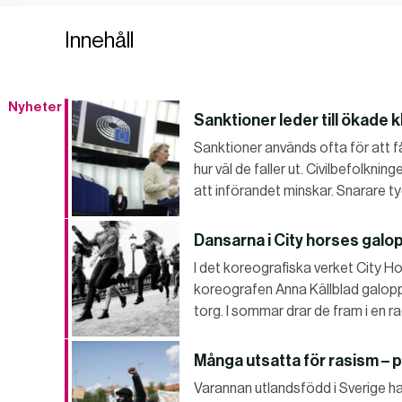
Innehåll
Nyheter
Sanktioner leder till ökade k
Sanktioner används ofta för att 
hur väl de faller ut. Civilbefolkni
att införandet minskar. Snarare t
Dansarna i City horses galo
I det koreografiska verket City 
koreografen Anna Källblad galopp
torg. I sommar drar de fram i en r
Många utsatta för rasism – p
Varannan utlandsfödd i Sverige har