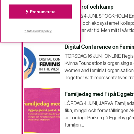
Katastrof och kamp
Prenumerera
LÖRDAG 4 JUNI, STOCKHOLM En glo
klimatet och ekosystemet kollaps
krig färgar vår tid. Men mitt i vår t
*Dataskyddspolicy
Digital Conference on Femin
TORSDAG 16 JUNI, ONLINE Register
Kvinna Foundation is organising a
women and feminist organisations’
Together with representatives 
Familjedag med Fi på Eggeb
LÖRDAG 4 JUNI, JÄRVA Familjedag 
fika, mingel och föreställningen 
är Lördag i Parken på Eggeby går
familjen…