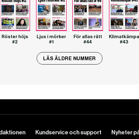
Röster höjs
Ljus i mörker
För allas rätt
Klimatkämpa
#2
#1
#44
#43
LÄS ÄLDRE NUMMER
edaktionen
Kundservice och support
Nyheter på 