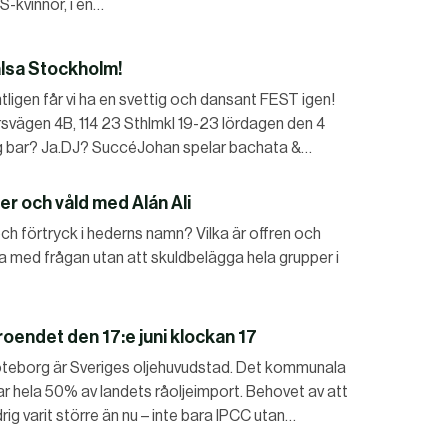
S-kvinnor, i en…
sa Stockholm!
en får vi ha en svettig och dansant FEST igen!
vägen 4B, 114 23 Sthlmkl 19-23 lördagen den 4
llig bar? Ja.DJ? SuccéJohan spelar bachata &…
der och våld med Alán Ali
h förtryck i hederns namn? Vilka är offren och
ba med frågan utan att skuldbelägga hela grupper i
roendet den 17:e juni klockan 17
borg är Sveriges oljehuvudstad. Det kommunala
hela 50% av landets råoljeimport. Behovet av att
ig varit större än nu – inte bara IPCC utan…