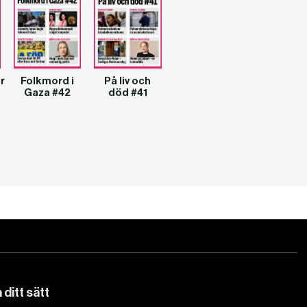
r
Folkmord i
På liv och
Gaza #42
död #41
ditt sätt