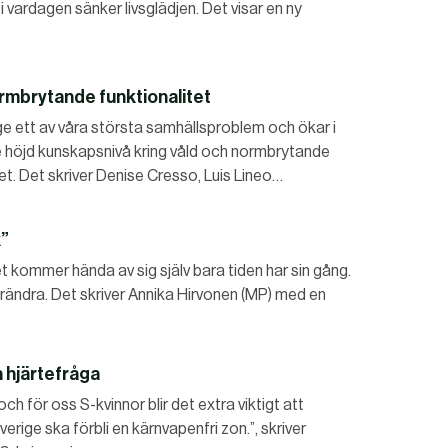
i vardagen sänker livsglädjen. Det visar en ny
rmbrytande funktionalitet
nge ett av våra största samhällsproblem och ökar i
ill se höjd kunskapsnivå kring våld och normbrytande
tet. Det skriver Denise Cresso, Luis Lineo…
k”
et kommer hända av sig själv bara tiden har sin gång.
rändra. Det skriver Annika Hirvonen (MP) med en
n hjärtefråga
och för oss S-kvinnor blir det extra viktigt att
verige ska förbli en kärnvapenfri zon.”, skriver