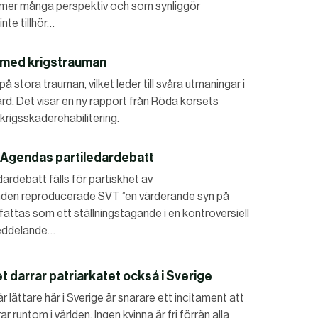
mer många perspektiv och som synliggör
nte tillhör…
r med krigstrauman
å stora trauman, vilket leder till svåra utmaningar i
rd. Det visar en ny rapport från Röda korsets
rigsskaderehabilitering.
 Agendas partiledardebatt
dardebatt fälls för partiskhet av
nden reproducerade SVT ”en värderande syn på
fattas som ett ställningstagande i en kontroversiell
meddelande…
et darrar patriarkatet också i Sverige
 lättare här i Sverige är snarare ett incitament att
runtom i världen. Ingen kvinna är fri förrän alla