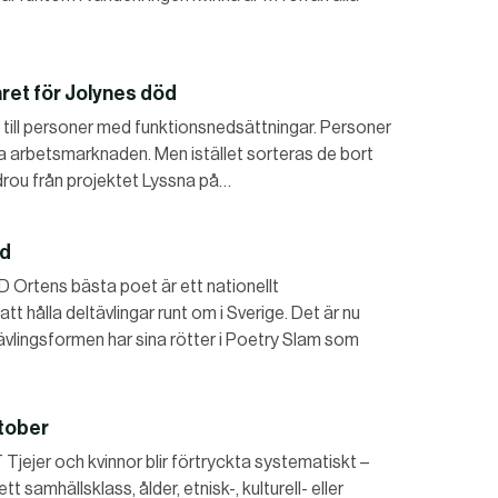
ret för Jolynes död
ete till personer med funktionsnedsättningar. Personer
a arbetsmarknaden. Men istället sorteras de bort
ndrou från projektet Lyssna på…
ed
tens bästa poet är ett nationellt
hålla deltävlingar runt om i Sverige. Det är nu
ävlingsformen har sina rötter i Poetry Slam som
ktober
er och kvinnor blir förtryckta systematiskt –
t samhällsklass, ålder, etnisk-, kulturell- eller