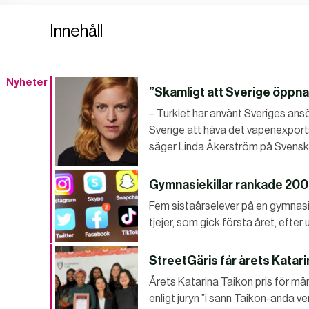
Innehåll
Nyheter
”Skamligt att Sverige öppnar
– Turkiet har använt Sveriges a
Sverige att häva det vapenexport
säger Linda Åkerström på Svensk
Gymnasiekillar rankade 200 
Fem sistaårselever på en gymnasie
tjejer, som gick första året, efte
StreetGäris får årets Katari
Årets Katarina Taikon pris för mä
enligt juryn ”i sann Taikon-anda v