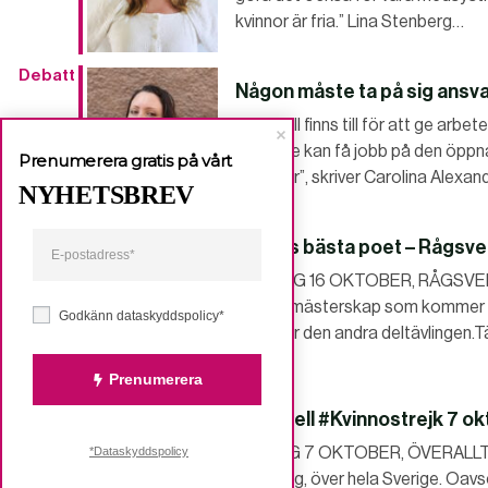
kvinnor är fria.” Lina Stenberg…
Debatt
Någon måste ta på sig ansva
”Samhall finns till för att ge arb
som inte kan få jobb på den öppn
Prenumerera gratis på vårt
även där”, skriver Carolina Alexa
NYHETSBREV
Evenema
Ortens bästa poet – Rågsv
ng
SÖNDAG 16 OKTOBER, RÅGSVED Or
förortsmästerskap som kommer att 
Godkänn dataskyddspolicy*
dags för den andra deltävlingen.T
går…
Prenumerera
Nationell #Kvinnostrejk 7 o
FREDAG 7 OKTOBER, ÖVERALLT Tjej
*Dataskyddspolicy
varje dag, över hela Sverige. Oavset