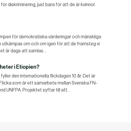
 för diskriminering, just bara för att de är kvinnor.
n för demokratiska värderingar och mänskliga
e utkämpas om och om igen för att de framsteg vi
.Det är dags att samlas…
gheter i Etiopien?
ler den internationella flickdagen 10 år. Det är
t Flicka som är ett samarbete mellan Svenska FN-
d UNFPA. Projektet syftar till att…