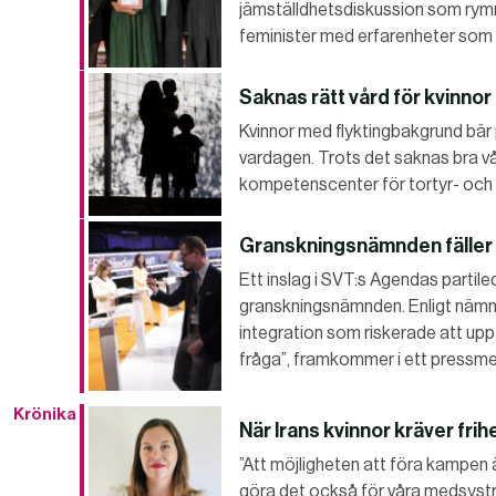
jämställdhetsdiskussion som rym
feminister med erfarenheter som i
Saknas rätt vård för kvinno
Kvinnor med flyktingbakgrund bär p
vardagen. Trots det saknas bra vå
kompetenscenter för tortyr- och k
Granskningsnämnden fäller
Ett inslag i SVT:s Agendas partile
granskningsnämnden. Enligt näm
integration som riskerade att upp
fråga”, framkommer i ett press
Krönika
När Irans kvinnor kräver frih
”Att möjligheten att föra kampen är
göra det också för våra medsystrar 