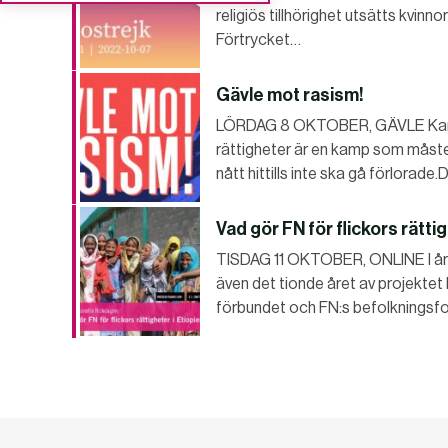
religiös tillhörighet utsätts kvinnor
Förtrycket…
Gävle mot rasism!
LÖRDAG 8 OKTOBER, GÄVLE Kampe
rättigheter är en kamp som måst
nått hittills inte ska gå förlorade
Vad gör FN för flickors rätti
TISDAG 11 OKTOBER, ONLINE I år fyl
även det tionde året av projekte
förbundet och FN:s befolkningsfon