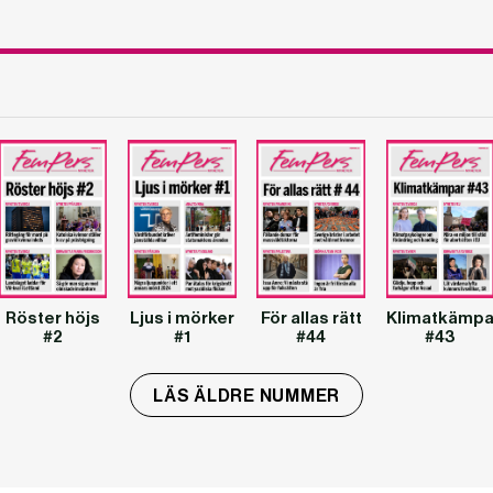
Röster höjs
Ljus i mörker
För allas rätt
Klimatkämpa
#2
#1
#44
#43
LÄS ÄLDRE NUMMER