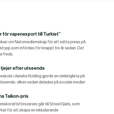
 för vapenexport till Turkiet”
nsökan om Natomedlemskap för att sätta press på
stopp som infördes för knappt tre år sedan. Det
a freds.
tjejer efter utseende
skola i danska Kolding gjorde en rankinglista på
r utseende, vilken sedan delades på sociala medier.
na Taikon-pris
nniskorättsförsvarare går till StreetGäris, som
erkar för att skapa en inkluderande