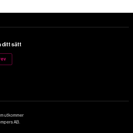
ditt sätt
rev
som utkommer
empers AB.