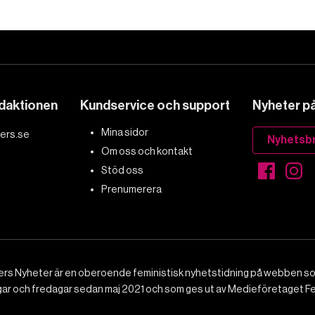
edaktionen
Kundservice och support
Nyheter på 
Mina sidor
ers.se
Nyhetsb
Om oss och kontakt
Stöd oss
Prenumerera
rs Nyheter är en oberoende feministisk nyhetstidning på webben 
gar och fredagar sedan maj 2021 och som ges ut av Medieföretaget F