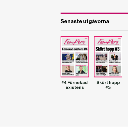
Senaste utgåvorna
#4 Förnekad
Skört hopp
existens
#3