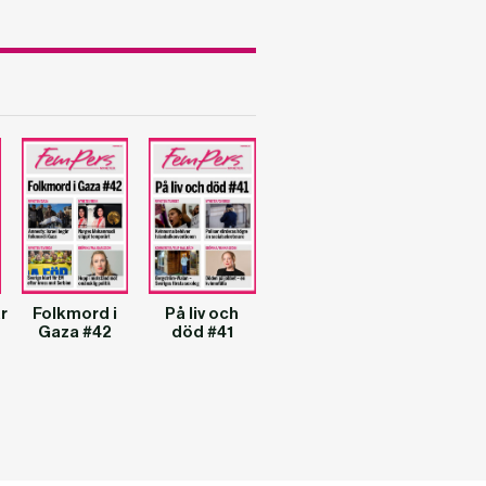
r
Folkmord i
På liv och
Gaza #42
död #41