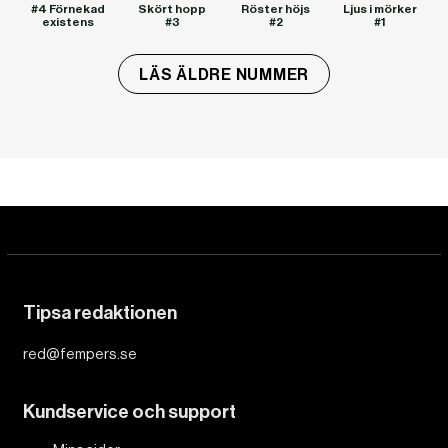
#4 Förnekad
Skört hopp
Röster höjs
Ljus i mörker
existens
#3
#2
#1
LÄS ÄLDRE NUMMER
Tipsa redaktionen
red@fempers.se
Kundservice och support