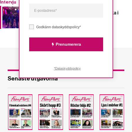
Intervju
Brännande feministisk festival tillbaka i
Malmö
Godkänn dataskyddspolicy*
Prenumerera
*Dataskyddspolicy
Senaste utgåvorna