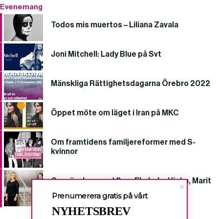
Evenemang
Todos mis muertos – Liliana Zavala
Joni Mitchell: Lady Blue på Svt
Mänskliga Rättighetsdagarna Örebro 2022
Öppet möte om läget i Iran på MKC
Om framtidens familjereformer med S-
kvinnor
Om vänskap med Sara Ehnholm Hielm, Marit
Kapla och Ann Ighe
Prenumerera gratis på vårt
NYHETSBREV