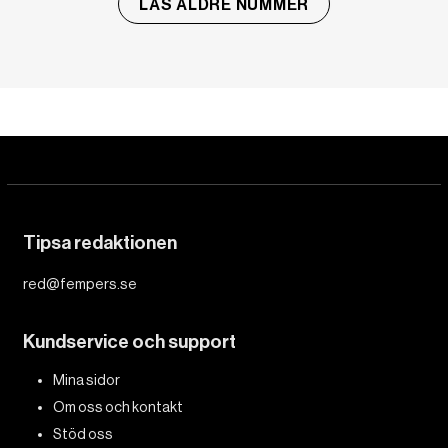
LÄS ÄLDRE NUMMER
Tipsa redaktionen
red@fempers.se
Kundservice och support
Mina sidor
Om oss och kontakt
Stöd oss