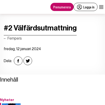
main
content
Prenumerera
Logga in
#2 Välfärdsutmattning
Fempers
fredag, 12 januari 2024
Dela:
Innehåll
Nyheter