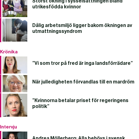
Störst ökning i sysselsättningen bland
utrikesfödda kvinnor
Dålig arbetsmiljö ligger bakom ökningen av
utmattningssyndrom
Krönika
”Vi som tror på fred är inga landsförrädare”
När julledigheten förvandlas till en mardröm
”Kvinnorna betalar priset för regeringens
politik”
Intervju
Andrea Möllerberg: Alla behövs i svensk