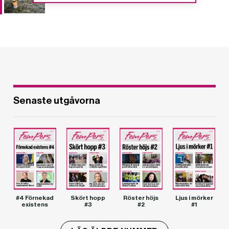
Senaste utgåvorna
#4 Förnekad
Skört hopp
Röster höjs
Ljus i mörker
existens
#3
#2
#1