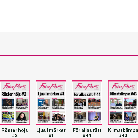
Röster höjs
Ljus i mörker
För allas rätt
Klimatkämpa
#2
#1
#44
#43