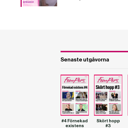
Senaste utgåvorna
#4 Förnekad
Skört hopp
existens
#3