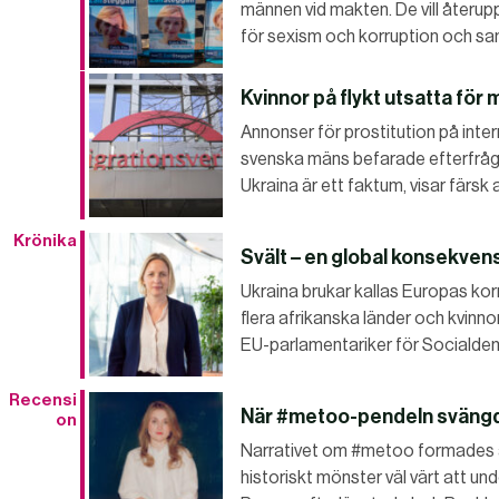
männen vid makten. De vill återup
för sexism och korruption och samt
Kvinnor på flykt utsatta för
Annonser för prostitution på intern
svenska mäns befarade efterfrågan
Ukraina är ett faktum, visar färs
Krönika
Svält – en global konsekvens
Ukraina brukar kallas Europas kornbo
flera afrikanska länder och kvinno
EU-parlamentariker för Socialde
Recensi
När #metoo-pendeln sväng
on
Narrativet om #metoo formades 
historiskt mönster väl värt att 