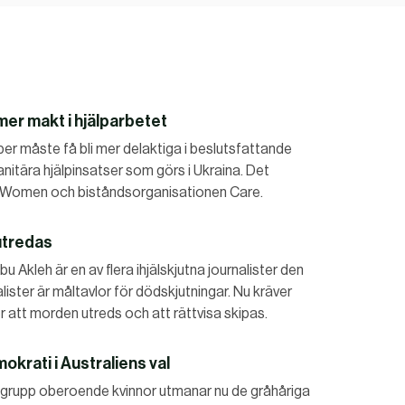
mer makt i hjälparbetet
er måste få bli mer delaktiga i beslutsfattande
anitära hjälpinsatser som görs i Ukraina. Det
 Women och biståndsorganisationen Care.
utredas
u Akleh är en av flera ihjälskjutna journalister den
ister är måltavlor för dödskjutningar. Nu kräver
er att morden utreds och att rättvisa skipas.
krati i Australiens val
 En grupp oberoende kvinnor utmanar nu de gråhåriga