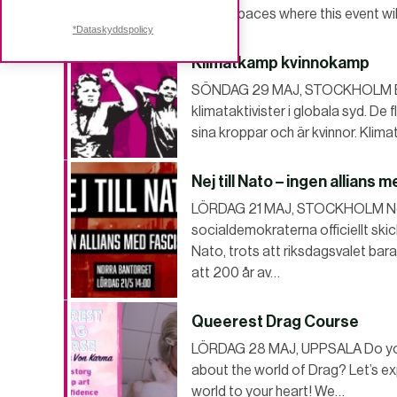
makerspaces where this event wil
*Dataskyddspolicy
Klimatkamp kvinnokamp
SÖNDAG 29 MAJ, STOCKHOLM Ekof
klimataktivister i globala syd. D
sina kroppar och är kvinnor. Kli
Nej till Nato – ingen allians 
LÖRDAG 21 MAJ, STOCKHOLM Nej ti
socialdemokraterna officiellt skic
Nato, trots att riksdagsvalet bar
att 200 år av…
Queerest Drag Course
LÖRDAG 28 MAJ, UPPSALA Do you
about the world of Drag? Let’s ex
world to your heart! We…