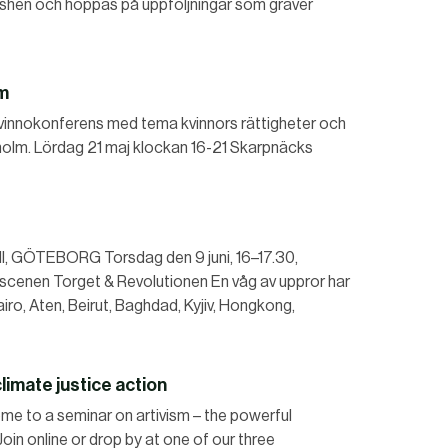
shen och hoppas på uppföljningar som gräver
lm
nokonferens med tema kvinnors rättigheter och
holm. Lördag 21 maj klockan 16-21 Skarpnäcks
 GÖTEBORG Torsdag den 9 juni, 16–17.30,
scenen Torget & Revolutionen En våg av uppror har
airo, Aten, Beirut, Baghdad, Kyjiv, Hongkong,
limate justice action
to a seminar on artivism – the powerful
oin online or drop by at one of our three