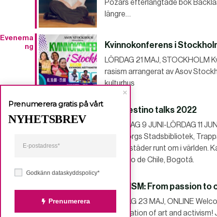
Pozars efterlängtade bok Backla
längre…
Evenema
Kvinnokonferens i Stockho
ng
LÖRDAG 21 MAJ, STOCKHOLM Kvin
rasism arrangerat av Asov Stock
kulturhus
Prenumerera gratis på vårt
Clandestino talks 2022
NYHETSBREV
TORSDAG 9 JUNI-LÖRDAG 11 JUNI,
Göteborgs Stadsbibliotek, Trapp
skakat städer runt om i världen. K
Santiago de Chile, Bogotá.
Godkänn dataskyddspolicy*
ARTIVISM: From passion to c
MÅNDAG 23 MAJ, ONLINE Welcome 
Prenumerera
combination of art and activism! J