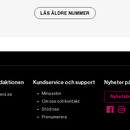
LÄS ÄLDRE NUMMER
edaktionen
Kundservice och support
Nyheter på 
Mina sidor
ers.se
Nyhetsb
Om oss och kontakt
Stöd oss
Prenumerera