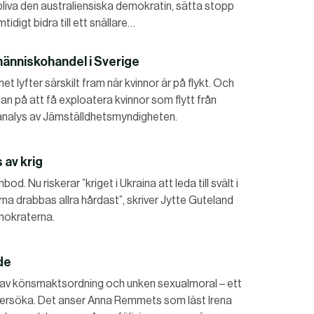
pliva den australiensiska demokratin, sätta stopp
idigt bidra till ett snällare…
 människohandel i Sverige
et lyfter särskilt fram när kvinnor är på flykt. Och
 på att få exploatera kvinnor som flytt från
k analys av Jämställdhetsmyndigheten.
 av krig
d. Nu riskerar ”kriget i Ukraina att leda till svält i
rna drabbas allra hårdast”, skriver Jytte Guteland
mokraterna.
de
av könsmaktsordning och unken sexualmoral – ett
undersöka. Det anser Anna Remmets som läst Irena