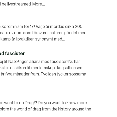
l be livestreamed. More…
eminism för 17! Varje år mördas cirka 200
e flesta av dom som försvarar naturen gör det med
matkamp är i praktiken synonymt med…
med fascister
ll Nato!Ingen allians med fascister! Nu har
kat in ansökan till medlemskap i krigsallliansen
a är fyra månader fram. Tydligen tycker sossarna
 want to do Drag!? Do you want to know more
plore the world of drag from the history around the