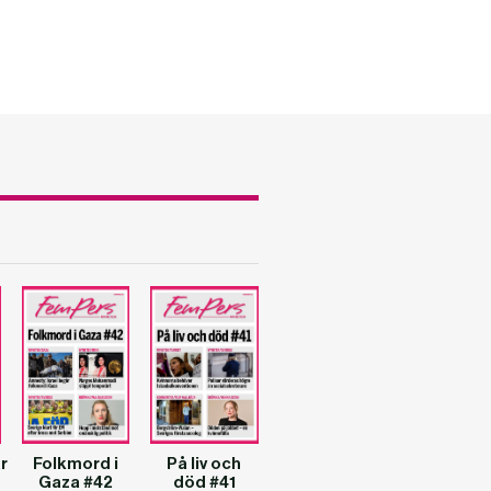
r
Folkmord i
På liv och
Gaza #42
död #41