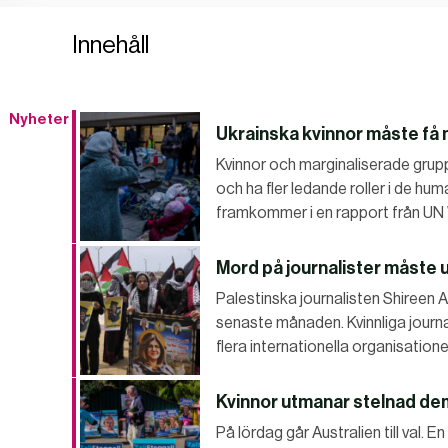
Innehåll
Nyheter
Ukrainska kvinnor måste få 
Kvinnor och marginaliserade grupp
och ha fler ledande roller i de hum
framkommer i en rapport från UN
Mord på journalister måste 
Palestinska journalisten Shireen Ab
senaste månaden. Kvinnliga journal
flera internationella organisation
Kvinnor utmanar stelnad demo
På lördag går Australien till val.