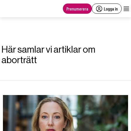
main
content
Prenumerera
Logga in
Här samlar vi artiklar om
aborträtt