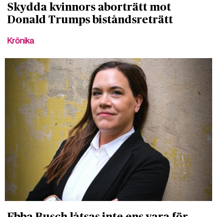
Skydda kvinnors aborträtt mot
Donald Trumps biståndsreträtt
Krönika
Ebba Busch låtsas inte ens vara för