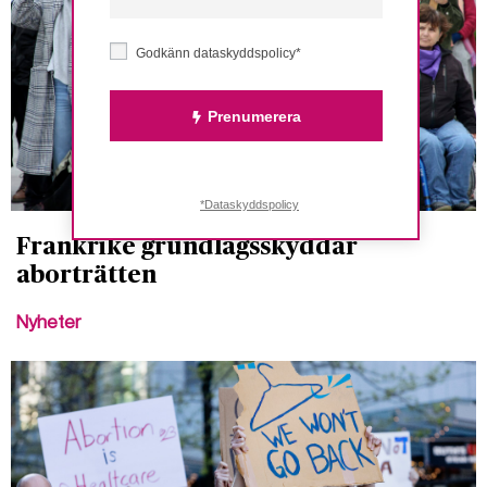
Godkänn dataskyddspolicy*
Prenumerera
*Dataskyddspolicy
Frankrike grundlagsskyddar
aborträtten
Nyheter