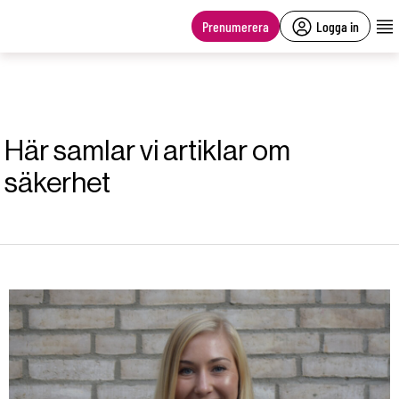
main
content
Prenumerera
Logga in
Här samlar vi artiklar om
säkerhet