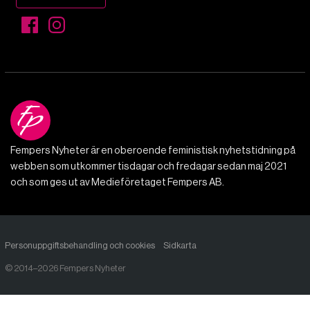
Fempers Nyheter är en oberoende feministisk nyhetstidning på
webben som utkommer tisdagar och fredagar sedan maj 2021
och som ges ut av Medieföretaget Fempers AB.
Personuppgiftsbehandling och cookies
Sidkarta
© 2014–2026 Fempers Nyheter