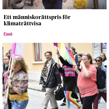
Ett människorättspris för
klimaträttvisa
Essä